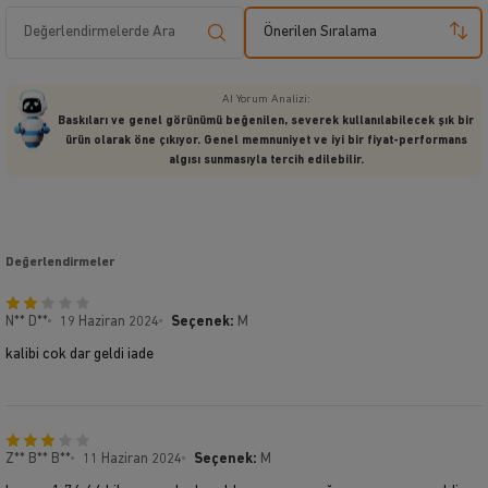
Önerilen Sıralama
AI Yorum Analizi:
Baskıları ve genel görünümü beğenilen, severek kullanılabilecek şık bir
ürün olarak öne çıkıyor. Genel memnuniyet ve iyi bir fiyat-performans
algısı sunmasıyla tercih edilebilir.
Değerlendirmeler
N** D**
19 Haziran 2024
Seçenek:
M
kalibi cok dar geldi iade
Z** B** B**
11 Haziran 2024
Seçenek:
M