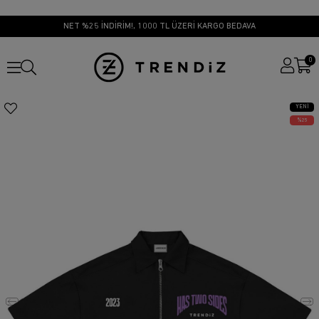
NET %25 İNDİRİM!, 1000 TL ÜZERİ KARGO BEDAVA
0
YENI
ÜRÜN
25