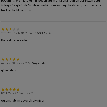
boyum 1.76 64 kiloyum m beden aldım ama ona rağmen aşırı uzun geldi
fotoğrafta göründüğü gibi enine bir gömlek değil baskıları çok güzel ama
tek kombinlik bir ürün
**** ****
19 Mart 2024
Seçenek:
XL
Dar kalıp idare eder.
naz k.
08 Ocak 2024
Seçenek:
S
güzel alınır
K** k**
22 Ağustos 2023
oğluma aldım severek giyiniyor