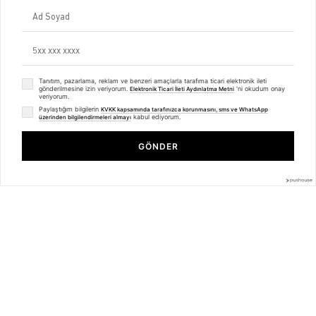
Mesafeli Satış Sözleşmesi
Ön Bilgilendirme Formu
Kargo Takip
Kategoriler
Unisex
Tanıtım, pazarlama, reklam ve benzeri amaçlarla tarafıma ticari elektronik ileti
Kadın
gönderilmesine izin veriyorum.
'ni okudum onay
Elektronik Ticari İleti Aydınlatma Metni
veriyorum.
Erkek
Paylaştığım bilgilerin
Basic Seri
KVKK kapsamında tarafınızca korunmasını, sms ve WhatsApp
kabul ediyorum.
üzerinden bilgilendirmeleri almayı
Trendiz Unisex Has Two Sides Fermuarlı Gömlek
BİZDEN HABERLER
Siyah
GÖNDER
₺399,99
₺299,99
Bültenimize Üye Olun ! Tüm İndirim ve Fırsatlardan İlk Sizin Haberiniz
Olsun !
Üyelik koşullarını
ve
kişisel verilerimin
korunmasını kabul ediyorum.
© 2025
trendiz.com.tr
- Powered by
Brand
mentor