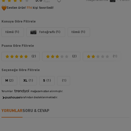
3.6
5
Değerlendirme
•
5
Yorum
Puan
Sevilen ürün!
556
kişi favoriledi!
Konuya Göre Filtrele
tümü (5)
fotoğraflı (5)
tümü (5)
Puana Göre Filtrele
(2)
(2)
(1)
Seçeneğe Göre Filtrele
M
(2)
XL
(1)
S
(1)
(1)
Yorumlar
mağazamızdan alınmıştır.
tarafından desteklenmektedir.
YORUMLAR
SORU & CEVAP