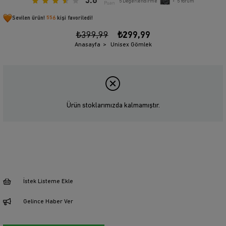
3.6
5
Değerlendirme
•
5
Yorum
Puan
Sevilen ürün!
556
kişi favoriledi!
₺399,99
₺299,99
Anasayfa
Unisex Gömlek
Ürün stoklarımızda kalmamıştır.
İstek Listeme Ekle
Gelince Haber Ver