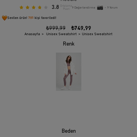
3.8
Ortalama
9
Değerlendirme
•
9
Yorum
Puan
Sevilen ürün!
785
kişi favoriledi!
₺999,99
₺749,99
Anasayfa
Unisex Sweatshirt
Unisex Sweatshirt
Beden