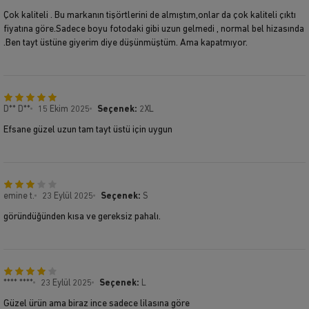
Çok kaliteli . Bu markanın tişörtlerini de almıştım,onlar da çok kaliteli çıktı
fiyatına göre.Sadece boyu fotodaki gibi uzun gelmedi , normal bel hizasında
.Ben tayt üstüne giyerim diye düşünmüştüm. Ama kapatmıyor.
D** D**
15 Ekim 2025
Seçenek:
2XL
Efsane güzel uzun tam tayt üstü için uygun
emine t.
23 Eylül 2025
Seçenek:
S
göründüğünden kısa ve gereksiz pahalı.
**** ****
23 Eylül 2025
Seçenek:
L
Güzel ürün ama biraz ince sadece lilasına göre