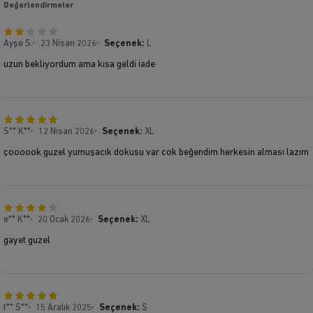
Değerlendirmeler
Ayşe S.
23 Nisan 2026
Seçenek:
L
uzun bekliyordum ama kısa geldi iade
S** K**
12 Nisan 2026
Seçenek:
XL
çoooook guzel yumuşacık dokusu var cok beğendim herkesin alması lazım
e** K**
20 Ocak 2026
Seçenek:
XL
gayet guzel
t** S**
15 Aralık 2025
Seçenek:
S