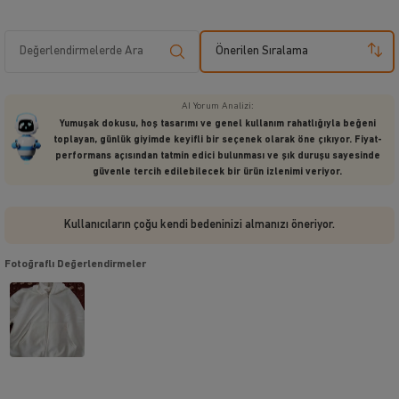
Önerilen Sıralama
AI Yorum Analizi:
Yumuşak dokusu, hoş tasarımı ve genel kullanım rahatlığıyla beğeni
toplayan, günlük giyimde keyifli bir seçenek olarak öne çıkıyor. Fiyat-
performans açısından tatmin edici bulunması ve şık duruşu sayesinde
güvenle tercih edilebilecek bir ürün izlenimi veriyor.
Kullanıcıların çoğu kendi bedeninizi almanızı öneriyor.
Fotoğraflı Değerlendirmeler