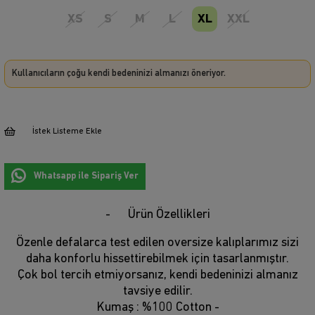
XS
S
M
L
XL
XXL
Kullanıcıların çoğu kendi bedeninizi almanızı öneriyor.
İstek Listeme Ekle
Whatsapp ile Sipariş Ver
Ürün Özellikleri
Özenle defalarca test edilen oversize kalıplarımız sizi
daha konforlu hissettirebilmek için tasarlanmıştır.
Çok bol tercih etmiyorsanız, kendi bedeninizi almanız
tavsiye edilir.
Kumaş : %100 Cotton -