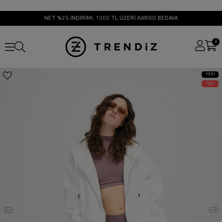
NET %25 İNDİRİM!, 1000 TL ÜZERİ KARGO BEDAVA
0
YENI
ÜRÜN
25