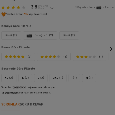
3.8
Ortalama
9
Değerlendirme
•
9
Yorum
Puan
Sevilen ürün!
785
kişi favoriledi!
Konuya Göre Filtrele
tümü (9)
fotoğraflı (9)
tümü (9)
Puana Göre Filtrele
(3)
(3)
(1)
Seçeneğe Göre Filtrele
XL
(2)
S
(2)
L
(2)
2XL
(1)
(1)
M
(1)
Yorumlar
mağazamızdan alınmıştır.
tarafından desteklenmektedir.
YORUMLAR
SORU & CEVAP