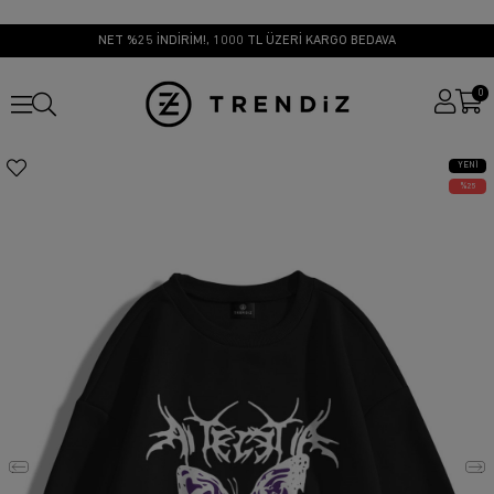
NET %25 İNDİRİM!, 1000 TL ÜZERİ KARGO BEDAVA
0
YENI
ÜRÜN
25