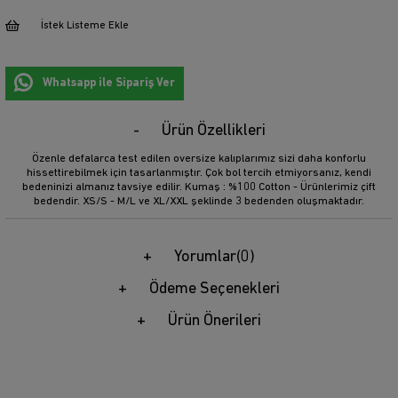
İstek Listeme Ekle
Whatsapp ile Sipariş Ver
Ürün Özellikleri
Özenle defalarca test edilen oversize kalıplarımız sizi daha konforlu
hissettirebilmek için tasarlanmıştır. Çok bol tercih etmiyorsanız, kendi
bedeninizi almanız tavsiye edilir. Kumaş : %100 Cotton - Ürünlerimiz çift
bedendir. XS/S - M/L ve XL/XXL şeklinde 3 bedenden oluşmaktadır.
Yorumlar
(0)
Ödeme Seçenekleri
Ürün Önerileri