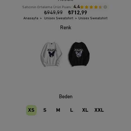
4.4
Satıcının Ortalama Ürün Puanı:
₺949,99
₺712,99
Anasayfa
Unisex Sweatshirt
Unisex Sweatshirt
Beden
XS
S
M
L
XL
XXL