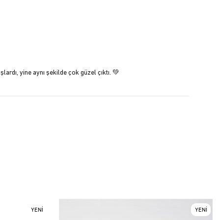
lardı, yine aynı şekilde çok güzel çıktı. 💚
YENI
YENI