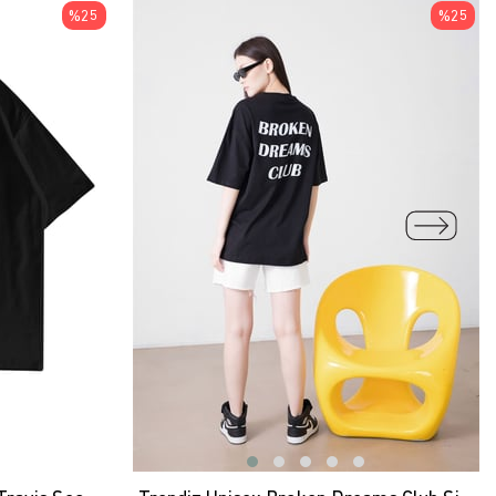
ÜRÜN
ÜRÜN
%25
%25