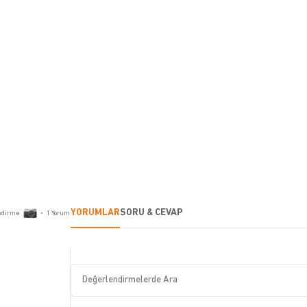
YORUMLAR
SORU & CEVAP
ndirme
•
1
Yorum