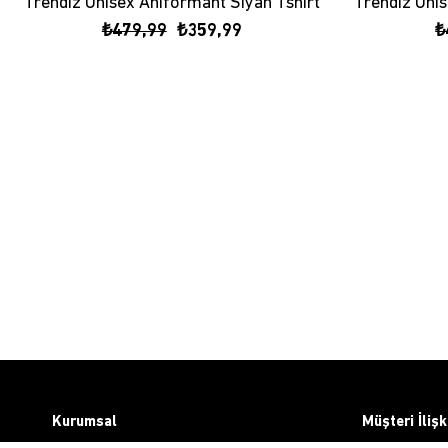
Trendiz Unisex Aniformant Siyah Tshirt
₺479,99
₺359,99
₺
Kurumsal
Müşteri İlişk