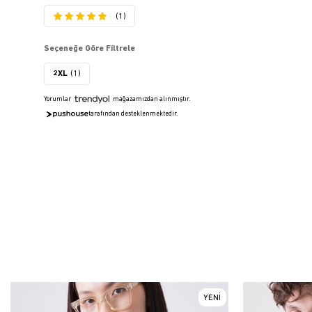
(1)
Seçeneğe Göre Filtrele
2XL
(1)
Yorumlar
mağazamızdan alınmıştır.
tarafından desteklenmektedir.
YENI