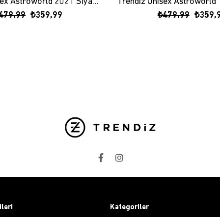
Trendiz Unisex Astroworld 2021 Siyah Tshirt
479,99
₺359,99
₺479,99
₺359,
ileri
Kategoriler