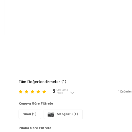
Tüm Değerlendirmeler (
1
)
5
Ortalama
1
Değerle
Puan
Konuya Göre Filtrele
tümü (1)
fotoğraflı (1)
Puana Göre Filtrele