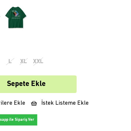
L
XL
XXL
ilere Ekle
İstek Listeme Ekle
app ile Sipariş Ver