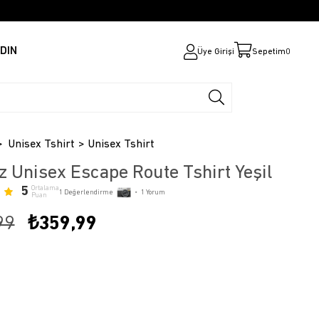
DIN
Üye Girişi
Sepetim
0
Unisex Tshirt
Unisex Tshirt
z Unisex Escape Route Tshirt Yeşil
5
Ortalama
1
Değerlendirme
•
1
Yorum
Puan
99
₺359,99