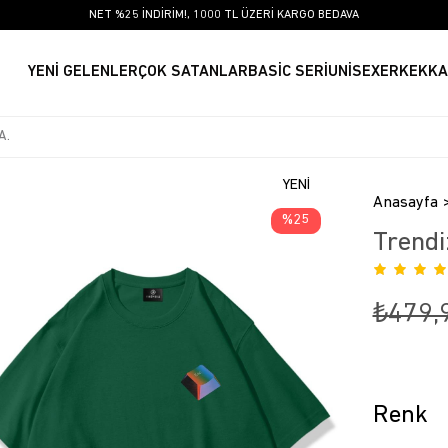
NET %25 İNDİRİM!, 1000 TL ÜZERİ KARGO BEDAVA
YENİ GELENLER
ÇOK SATANLAR
BASİC SERİ
UNİSEX
ERKEK
KA
YENI
Anasayfa
ÜRÜN
25
Trendi
₺479,