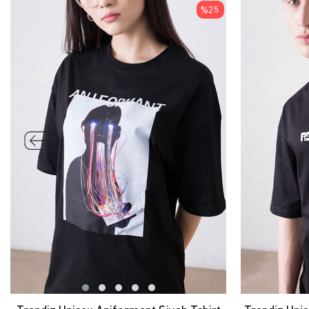
ÜRÜN
%25