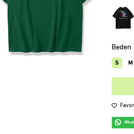
Beden
S
M
Favor
Whats