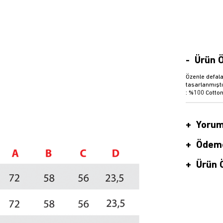
Ürün Ö
Özenle defala
tasarlanmıştı
: %100 Cotton
Yorum
Ödeme
Ürün Ö