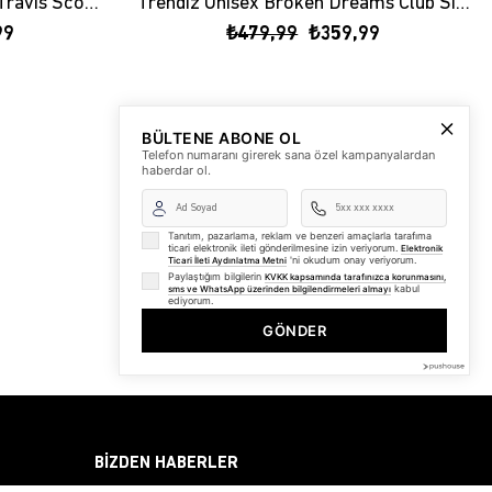
Trendiz Unisex Astroworld Travis Scott Siyah Tshirt
Trendiz Unisex Broken Dreams Club Siyah Tshirt
99
₺479,99
₺359,99
BÜLTENE ABONE OL
Telefon numaranı girerek sana özel kampanyalardan
haberdar ol.
Tanıtım, pazarlama, reklam ve benzeri amaçlarla tarafıma
ticari elektronik ileti gönderilmesine izin veriyorum.
Elektronik
'ni okudum onay veriyorum.
Ticari İleti Aydınlatma Metni
Paylaştığım bilgilerin
KVKK kapsamında tarafınızca korunmasını,
kabul
sms ve WhatsApp üzerinden bilgilendirmeleri almayı
ediyorum.
GÖNDER
BİZDEN HABERLER