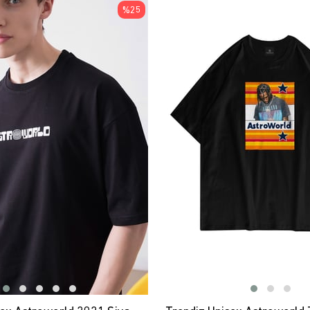
ÜRÜN
%25