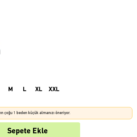
M
L
XL
XXL
rın çoğu 1 beden küçük almanızı öneriyor.