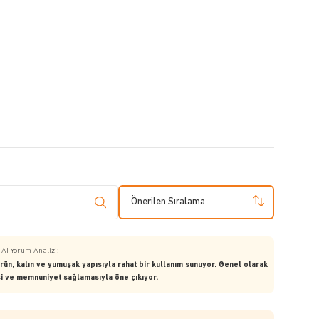
Önerilen Sıralama
AI Yorum Analizi:
rün, kalın ve yumuşak yapısıyla rahat bir kullanım sunuyor. Genel olarak
ssi ve memnuniyet sağlamasıyla öne çıkıyor.