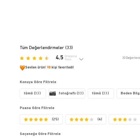
Tüm Değerlendirmeler (
33
)
4.5
Ortalama
33
Değerlen
Puan
Sevilen ürün!
9B
kişi favoriledi!
Konuya Göre Filtrele
tümü (33)
fotoğraflı (33)
tümü (33)
Beden Bilgi
Puana Göre Filtrele
(25)
(4)
Seçeneğe Göre Filtrele