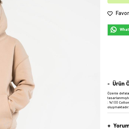
Favor
Whats
Ürün Ö
Özenle defala
tasarlanmıştı
: %100 Cotton
oluşmaktadır
Yorum