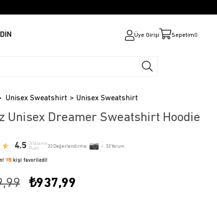
DIN
Üye Girişi
Sepetim
0
Unisex Sweatshirt
Unisex Sweatshirt
z Unisex Dreamer Sweatshirt Hoodie
4.5
Ortalama
33
Değerlendirme
•
33
Yorum
Puan
ün!
9B
kişi favoriledi!
9,99
₺937,99