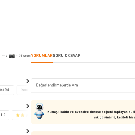
YORUMLAR
SORU & CEVAP
dirme
•
33
Yorum
si (8)
Renk Özelliği (7)
Kumaş Kalitesi (3)
Kumaşı, kalıbı ve oversize duruşu beğeni toplayan bu ü
(1)
(1)
(2)
şık görünümü, kaliteli hi