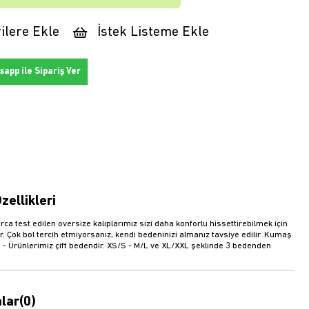
ilere Ekle
İstek Listeme Ekle
app ile Sipariş Ver
zellikleri
rca test edilen oversize kalıplarımız sizi daha konforlu hissettirebilmek için
r. Çok bol tercih etmiyorsanız, kendi bedeninizi almanız tavsiye edilir. Kumaş
 - Ürünlerimiz çift bedendir. XS/S - M/L ve XL/XXL şeklinde 3 bedenden
.
lar
(0)