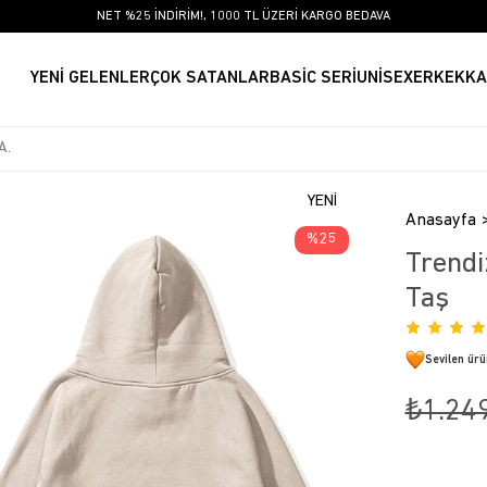
NET %25 İNDİRİM!, 1000 TL ÜZERİ KARGO BEDAVA
YENİ GELENLER
ÇOK SATANLAR
BASİC SERİ
UNİSEX
ERKEK
KA
YENI
Anasayfa
ÜRÜN
25
Trendi
Taş
Sevilen ür
₺1.24