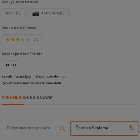
Konuya Göre Filtrele
tümü (1)
fotoğraflı (1)
Puana Göre Filtrele
(1)
Seçeneğe Göre Filtrele
XL
(1)
Yorumlar
mağazamızdan alınmıştır.
tarafından desteklenmektedir.
YORUMLAR
SORU & CEVAP
Önerilen Sıralama