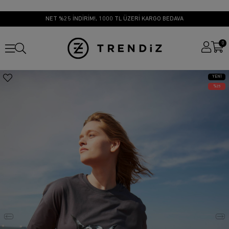
NET %25 İNDİRİM!, 1000 TL ÜZERİ KARGO BEDAVA
0
YENI
ÜRÜN
25