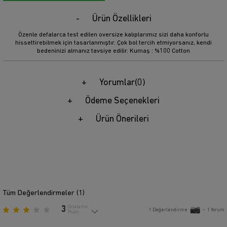
Ürün Özellikleri
Özenle defalarca test edilen oversize kalıplarımız sizi daha konforlu
hissettirebilmek için tasarlanmıştır. Çok bol tercih etmiyorsanız, kendi
bedeninizi almanız tavsiye edilir. Kumaş : %100 Cotton
Yorumlar
(0)
Ödeme Seçenekleri
Ürün Önerileri
Tüm Değerlendirmeler (
1
)
3
Ortalama
1
Değerlendirme
•
1
Yorum
Puan