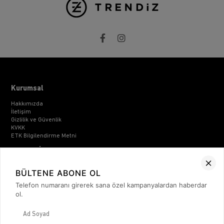
Kurumsal
Hakkımızda
İletişim
Gizlilik ve Güvenlik
KVKK
ETK Bilgilendirme Metni
Müşteri İlişkileri
Üyelik
BÜLTENE ABONE OL
Müşteri Destek
Kargo & Teslimat
Telefon numaranı girerek sana özel kampanyalardan haberdar
Sipariş İşlemleri
ol.
Whatsapp Müşteri Destek
Üyelik Sözleşmesi
Mesafeli Satış Sözleşmesi
Ön Bilgilendirme Formu