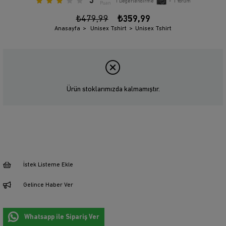
3
1
Değerlendirme
•
1
Yorum
Puan
₺479,99
₺359,99
Anasayfa
Unisex Tshirt
Unisex Tshirt
Ürün stoklarımızda kalmamıştır.
İstek Listeme Ekle
Gelince Haber Ver
Whatsapp ile Sipariş Ver