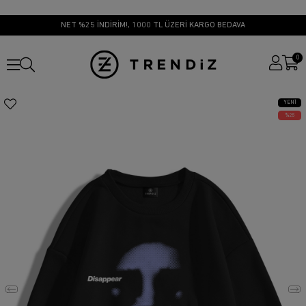
NET %25 İNDİRİM!, 1000 TL ÜZERİ KARGO BEDAVA
0
YENI
ÜRÜN
25