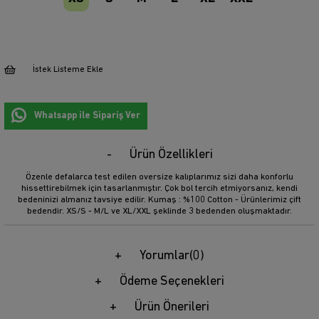
İstek Listeme Ekle
Whatsapp ile Sipariş Ver
Ürün Özellikleri
Özenle defalarca test edilen oversize kalıplarımız sizi daha konforlu
hissettirebilmek için tasarlanmıştır. Çok bol tercih etmiyorsanız, kendi
bedeninizi almanız tavsiye edilir. Kumaş : %100 Cotton - Ürünlerimiz çift
bedendir. XS/S - M/L ve XL/XXL şeklinde 3 bedenden oluşmaktadır.
Yorumlar
(0)
Ödeme Seçenekleri
Ürün Önerileri