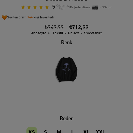
5
Ortalama
3
Değerlendirme
•
3
Yorum
Puan
Sevilen ürün!
744
kişi favoriledi!
₺949,99
₺712,99
Anasayfa
Tekstil
Unisex
Sweatshirt
Beden
XS
S
M
L
XL
XXL