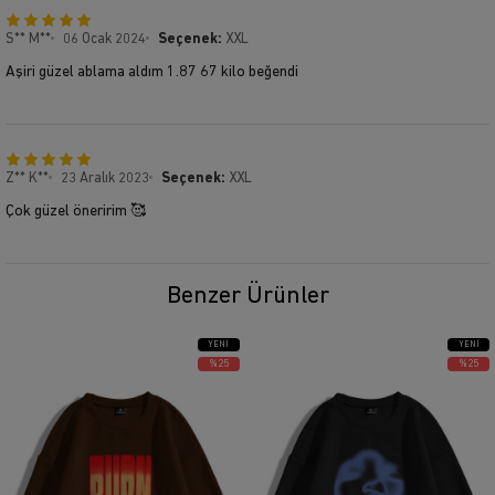
S** M**
06 Ocak 2024
Seçenek:
XXL
Aşiri güzel ablama aldım 1.87 67 kilo beğendi
Z** K**
23 Aralık 2023
Seçenek:
XXL
Çok güzel öneririm 🥰
Benzer Ürünler
YENI
YENI
ÜRÜN
ÜRÜN
%25
%25