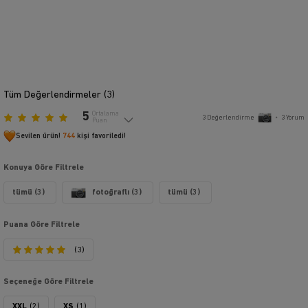
Tüm Değerlendirmeler (
3
)
5
Ortalama
3
Değerlendirme
•
3
Yorum
Puan
Sevilen ürün!
744
kişi favoriledi!
Konuya Göre Filtrele
tümü (3)
fotoğraflı (3)
tümü (3)
Puana Göre Filtrele
(3)
Seçeneğe Göre Filtrele
XXL
(2)
XS
(1)