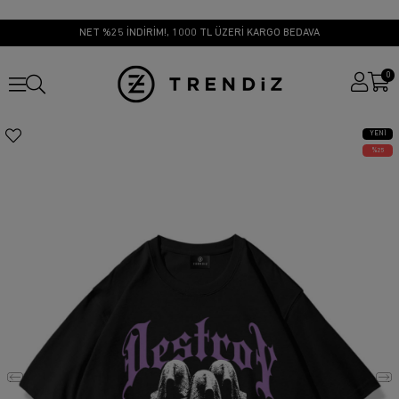
NET %25 İNDİRİM!, 1000 TL ÜZERİ KARGO BEDAVA
0
YENI
ÜRÜN
25