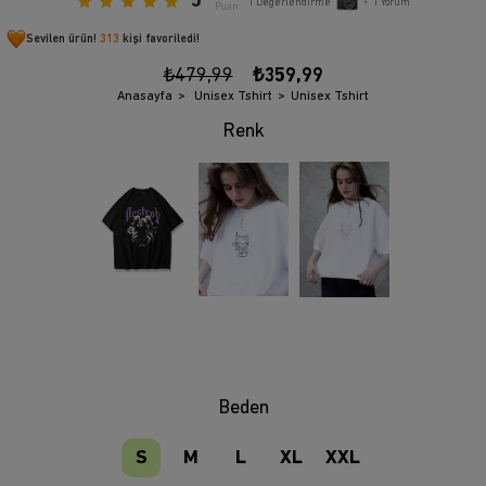
5
1
Değerlendirme
•
1
Yorum
Puan
Sevilen ürün!
313
kişi favoriledi!
₺479,99
₺359,99
Anasayfa
Unisex Tshirt
Unisex Tshirt
Beden
S
M
L
XL
XXL