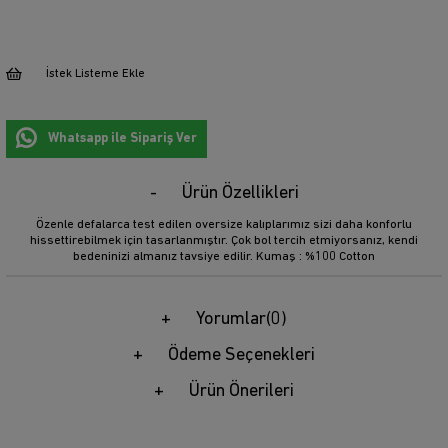
İstek Listeme Ekle
Whatsapp ile Sipariş Ver
Ürün Özellikleri
Özenle defalarca test edilen oversize kalıplarımız sizi daha konforlu
hissettirebilmek için tasarlanmıştır. Çok bol tercih etmiyorsanız, kendi
bedeninizi almanız tavsiye edilir. Kumaş : %100 Cotton
Yorumlar
(0)
Ödeme Seçenekleri
Ürün Önerileri