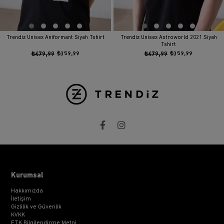
Trendiz Unisex Aniformant Siyah Tshirt
Trendiz Unisex Astroworld 2021 Siyah
Tshirt
₺479,99
₺359,99
₺479,99
₺359,99
Kurumsal
Hakkımızda
İletişim
Gizlilik ve Güvenlik
KVKK
ETK Bilgilendirme Metni