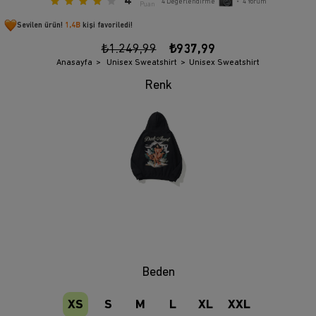
4
4
Değerlendirme
•
4
Yorum
Puan
Sevilen ürün!
1,4B
kişi favoriledi!
₺1.249,99
₺937,99
Anasayfa
Unisex Sweatshirt
Unisex Sweatshirt
Beden
XS
S
M
L
XL
XXL