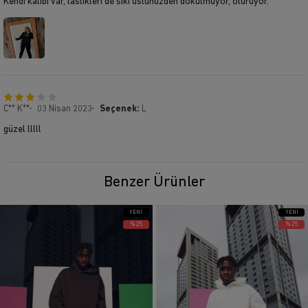
Kendi kalıbı var, lastikleri de sıkı üstünüzden dökülmüyor, oturuyor.
C** K**
03 Nisan 2023
Seçenek:
L
güzel lllll
Benzer Ürünler
YENI
YENI
ÜRÜN
ÜRÜN
%25
%25