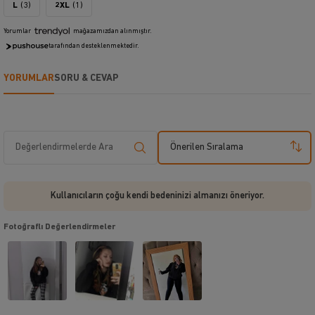
L
(3)
2XL
(1)
Yorumlar
mağazamızdan alınmıştır.
tarafından desteklenmektedir.
YORUMLAR
SORU & CEVAP
Önerilen Sıralama
Kullanıcıların çoğu kendi bedeninizi almanızı öneriyor.
Fotoğraflı Değerlendirmeler