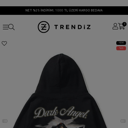
NET %25 İNDİRİM!, 1000 TL ÜZERİ KARGO BEDAVA
0
YENI
ÜRÜN
25