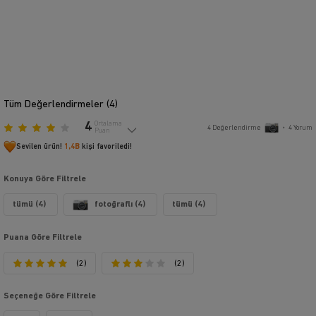
Tüm Değerlendirmeler (
4
)
4
Ortalama
4
Değerlendirme
•
4
Yorum
Puan
Sevilen ürün!
1,4B
kişi favoriledi!
Konuya Göre Filtrele
tümü (4)
fotoğraflı (4)
tümü (4)
Puana Göre Filtrele
(2)
(2)
Seçeneğe Göre Filtrele