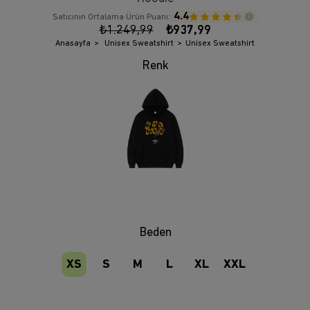
4.4
Satıcının Ortalama Ürün Puanı:
₺1.249,99
₺937,99
Anasayfa
Unisex Sweatshirt
Unisex Sweatshirt
Beden
XS
S
M
L
XL
XXL