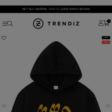
NET %25 İNDİRİM!, 1000 TL ÜZERİ KARGO BEDAVA
0
YENI
ÜRÜN
25