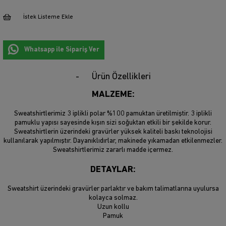
İstek Listeme Ekle
Whatsapp ile Sipariş Ver
Ürün Özellikleri
MALZEME:
Sweatshirtlerimiz 3 iplikli polar %100 pamuktan üretilmiştir. 3 iplikli
pamuklu yapısı sayesinde kışın sizi soğuktan etkili bir şekilde korur.
Sweatshirtlerin üzerindeki gravürler yüksek kaliteli baskı teknolojisi
kullanılarak yapılmıştır. Dayanıklıdırlar, makinede yıkamadan etkilenmezler.
Sweatshirtlerimiz zararlı madde içermez.
DETAYLAR:
Sweatshirt üzerindeki gravürler parlaktır ve bakım talimatlarına uyulursa
kolayca solmaz.
Uzun kollu
Pamuk