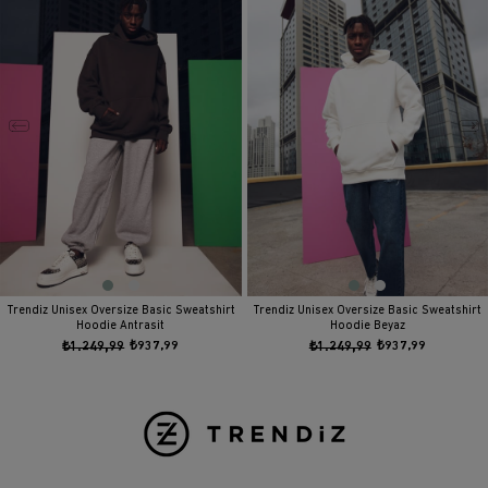
Kendimiz için yürüyeceğimiz bu yolculukta sevgi, bize ve değerli
müşterilerimize rehberlik edecek vazgeçmememiz gereken bir yoldur.
Ürünlerimizin üzerindeki yazılar birçoğumuz için farklı anlamlar taşıyabilir.
Günlük motivasyonunu üzerinde taşıyanlar için doğru adres !
En önemlisi ürünlerimizin siz değerli müşterilerimizin hayatına kattığı kalite
ve bunun getirdiği güvendir. Kullanılan malzemeler ve şık tasarımı
sayesinde görenleri şaşırtmakla kalmıyor, dikkatleri üzerine çekmeye
devam ediyor.
Ürünlerimizin özel çekimlerinden de rahatlıkla görebileceğiniz gibi,
kullandığınız her mekanda ruh halinizi değiştirebilir. Şık tavrının yanı sıra
size getirdiği aura etkisi gün boyu sürecek. Daha fazla bilgi ve
siparişlerinizle ilgili yardım için her zaman bizimle iletişime geçebilirsiniz.
Trendiz Unisex Oversize Basic Sweatshirt
Trendiz Unisex Oversize Basic Sweatshirt
Hoodie Antrasit
Hoodie Beyaz
₺1.249,99
₺937,99
₺1.249,99
₺937,99