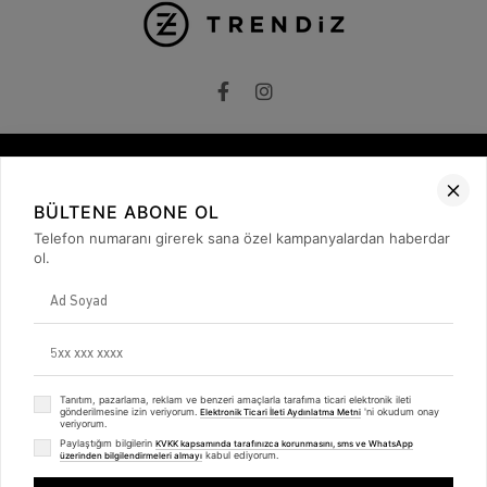
Kurumsal
BÜLTENE ABONE OL
Hakkımızda
Telefon numaranı girerek sana özel kampanyalardan haberdar
İletişim
ol.
Gizlilik ve Güvenlik
KVKK
ETK Bilgilendirme Metni
Müşteri İlişkileri
Üyelik
Müşteri Destek
Tanıtım, pazarlama, reklam ve benzeri amaçlarla tarafıma ticari elektronik ileti
Kargo & Teslimat
gönderilmesine izin veriyorum.
'ni okudum onay
Elektronik Ticari İleti Aydınlatma Metni
Sipariş İşlemleri
veriyorum.
Whatsapp Müşteri Destek
Paylaştığım bilgilerin
KVKK kapsamında tarafınızca korunmasını, sms ve WhatsApp
kabul ediyorum.
üzerinden bilgilendirmeleri almayı
Üyelik Sözleşmesi
Trendiz Unisex Butterfly Travis Scott Siyah Tshirt
Mesafeli Satış Sözleşmesi