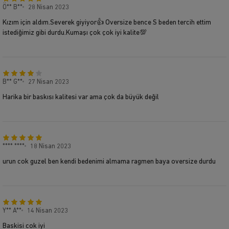
Ö** B**
28 Nisan 2023
Kızım için aldım.Severek giyiyor👍 Oversize bence S beden tercih ettim
istediğimiz gibi durdu.Kumaşı çok çok iyi kalite💯
B** G**
27 Nisan 2023
Harika bir baskısı kalitesi var ama çok da büyük değil
**** ****
18 Nisan 2023
urun cok guzel ben kendi bedenimi almama ragmen baya oversize durdu
Y** A**
14 Nisan 2023
Baskisi cok iyi