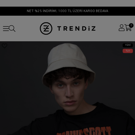
NET %25 İNDİRİM!, 1000 TL ÜZERİ KARGO BEDAVA
0
YENI
ÜRÜN
25