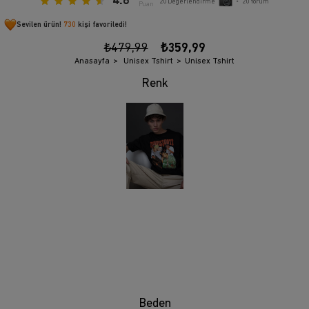
4.6
20
Değerlendirme
•
20
Yorum
Puan
Sevilen ürün!
730
kişi favoriledi!
₺479,99
₺359,99
Anasayfa
Unisex Tshirt
Unisex Tshirt
Beden