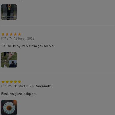
H** a**
13 Nisan 2023
158 50 kiloyum S aldım çoksel oldu
G** B**
31 Mart 2023
Seçenek:
L
Baskı vs güzel kalıp bol