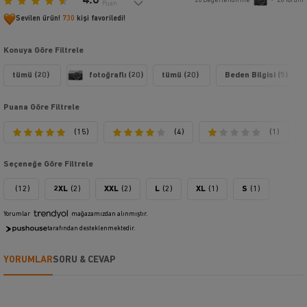
4.6
20
Değerlendirme
•
20
Yorum
Puan
Sevilen ürün!
730
kişi favoriledi!
Konuya Göre Filtrele
tümü (20)
fotoğraflı (20)
tümü (20)
Beden Bilgisi (5)
Puana Göre Filtrele
(15)
(4)
(1)
Seçeneğe Göre Filtrele
(12)
2XL
(2)
XXL
(2)
L
(2)
XL
(1)
S
(1)
Yorumlar
mağazamızdan alınmıştır.
tarafından desteklenmektedir.
YORUMLAR
SORU & CEVAP