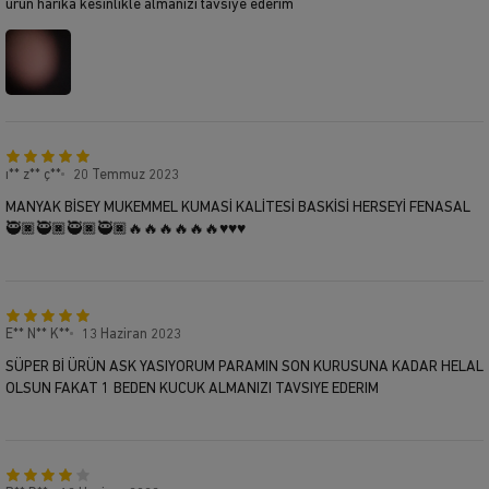
ürün harika kesinlikle almanızı tavsiye ederim
ı** z** ç**
20 Temmuz 2023
MANYAK BİSEY MUKEMMEL KUMASİ KALİTESİ BASKİSİ HERSEYİ FENASAL
🥷🏿🥷🏿🥷🏿🥷🏿🔥🔥🔥🔥🔥🔥♥️♥️♥️
E** N** K**
13 Haziran 2023
SÜPER Bİ ÜRÜN ASK YASIYORUM PARAMIN SON KURUSUNA KADAR HELAL
OLSUN FAKAT 1 BEDEN KUCUK ALMANIZI TAVSIYE EDERIM