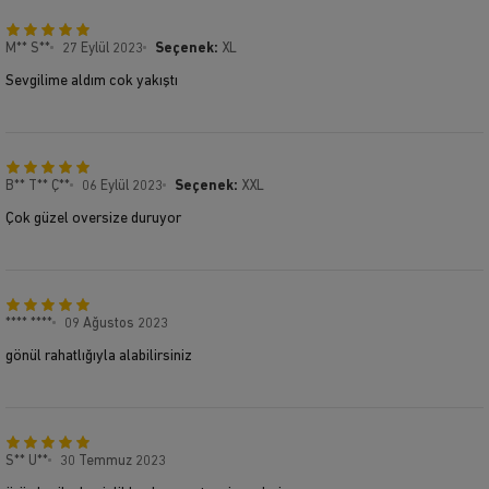
M** S**
27 Eylül 2023
Seçenek:
XL
Sevgilime aldım cok yakıştı
B** T** Ç**
06 Eylül 2023
Seçenek:
XXL
Çok güzel oversize duruyor
**** ****
09 Ağustos 2023
gönül rahatlığıyla alabilirsiniz
S** U**
30 Temmuz 2023