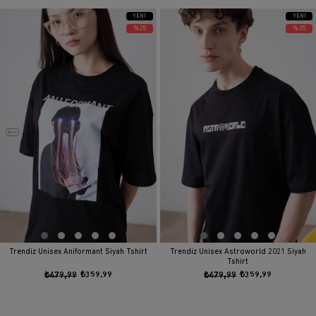
YENI
YENI
ÜRÜN
ÜRÜN
%25
%25
Trendiz Unisex Aniformant Siyah Tshirt
Trendiz Unisex Astroworld 2021 Siyah
Tshirt
₺479,99
₺359,99
₺479,99
₺359,99