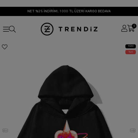
NET %25 İNDİRİM!, 1000 TL ÜZERİ KARGO BEDAVA
0
YENI
ÜRÜN
25