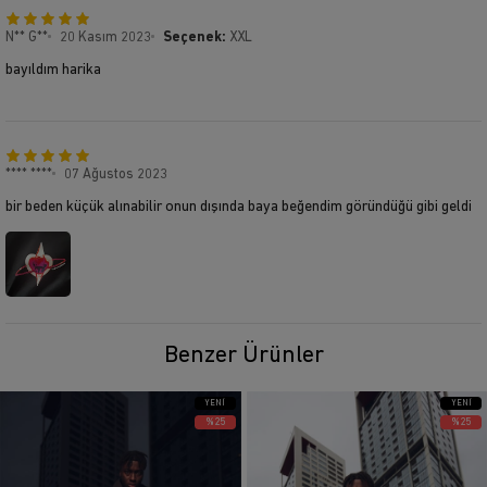
N** G**
20 Kasım 2023
Seçenek:
XXL
bayıldım harika
**** ****
07 Ağustos 2023
bir beden küçük alınabilir onun dışında baya beğendim göründüğü gibi geldi
Benzer Ürünler
YENI
YENI
ÜRÜN
ÜRÜN
%25
%25