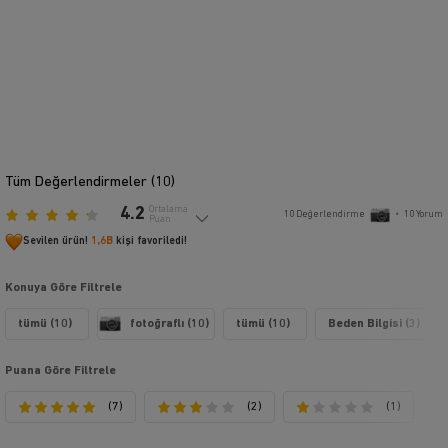
Tüm Değerlendirmeler (
10
)
4.2
Ortalama
10
Değerlendirme
•
10
Yorum
Puan
Sevilen ürün!
1,6B
kişi favoriledi!
Konuya Göre Filtrele
tümü (10)
fotoğraflı (10)
tümü (10)
Beden Bilgisi (3)
Puana Göre Filtrele
(7)
(2)
(1)