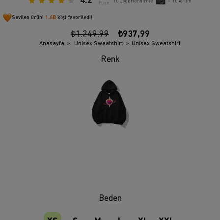
4.2
10
Değerlendirme
•
10
Yorum
Puan
Sevilen ürün!
1,6B
kişi favoriledi!
₺1.249,99
₺937,99
Anasayfa
Unisex Sweatshirt
Unisex Sweatshirt
Beden