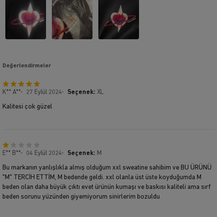
Değerlendirmeler
K** A**
27 Eylül 2024
Seçenek:
XL
Kalitesi çok güzel
E** B**
04 Eylül 2024
Seçenek:
M
Bu markanın yanlışlıkla almış olduğum xxl sweatine sahibim ve BU ÜRÜNÜ
"M" TERCİH ETTİM, M bedende geldi. xxl olanla üst üste koyduğumda M
beden olan daha büyük çıktı evet ürünün kumaşı ve baskısı kaliteli ama sırf
beden sorunu yüzünden giyemiyorum sinirlerim bozuldu