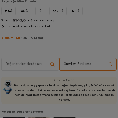
Seçeneğe Göre Filtrele
M
(4)
XL
(3)
(1)
XXL
(1)
S
(1)
Yorumlar
mağazamızdan alınmıştır.
tarafından desteklenmektedir.
YORUMLAR
SORU & CEVAP
Önerilen Sıralama
AI Yorum Analizi:
Kalitesi, kumaş yapısı ve baskısı beğeni topluyor; şık görünümü ve sıcak
tutan yapısıyla oldukça memnuniyet sağlıyor. Genel olarak hem kullanışlı
hem de fiyat-performans açısından tercih edilebilecek bir ürün izlenimi
veriyor.
Fotoğraflı Değerlendirmeler