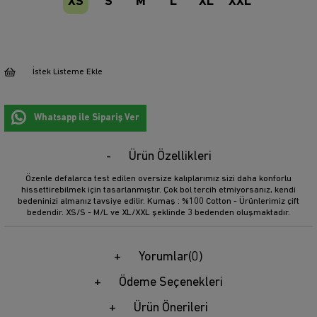
XS
S
M
L
XL
XXL
İstek Listeme Ekle
Whatsapp ile Sipariş Ver
Ürün Özellikleri
Özenle defalarca test edilen oversize kalıplarımız sizi daha konforlu
hissettirebilmek için tasarlanmıştır. Çok bol tercih etmiyorsanız, kendi
bedeninizi almanız tavsiye edilir. Kumaş : %100 Cotton - Ürünlerimiz çift
bedendir. XS/S - M/L ve XL/XXL şeklinde 3 bedenden oluşmaktadır.
Yorumlar
(0)
Ödeme Seçenekleri
Ürün Önerileri