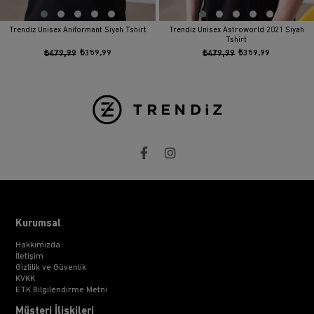
Trendiz Unisex Aniformant Siyah Tshirt
Trendiz Unisex Astroworld 2021 Siyah
Tshirt
₺479,99
₺359,99
₺479,99
₺359,99
Kurumsal
Hakkımızda
İletişim
Gizlilik ve Güvenlik
KVKK
ETK Bilgilendirme Metni
Müşteri İlişkileri