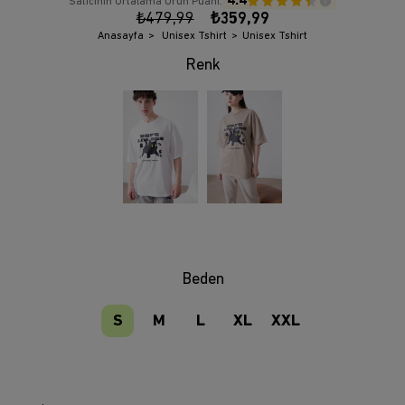
4.4
Satıcının Ortalama Ürün Puanı:
₺479,99
₺359,99
Anasayfa
Unisex Tshirt
Unisex Tshirt
Beden
S
M
L
XL
XXL