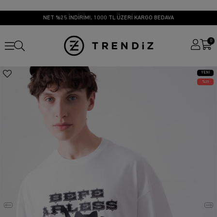
NET %25 İNDİRİM!, 1000 TL ÜZERİ KARGO BEDAVA
0
YENI
ÜRÜN
25