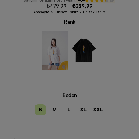
4.4
Satıcının Ortalama Ürün Puanı:
₺479,99
₺359,99
Anasayfa
Unisex Tshirt
Unisex Tshirt
Beden
S
M
L
XL
XXL