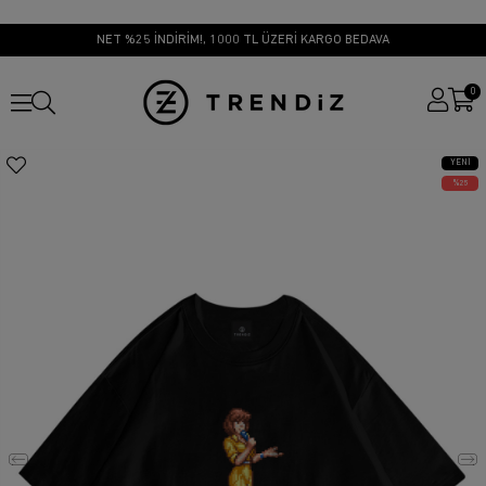
NET %25 İNDİRİM!, 1000 TL ÜZERİ KARGO BEDAVA
0
YENI
ÜRÜN
25