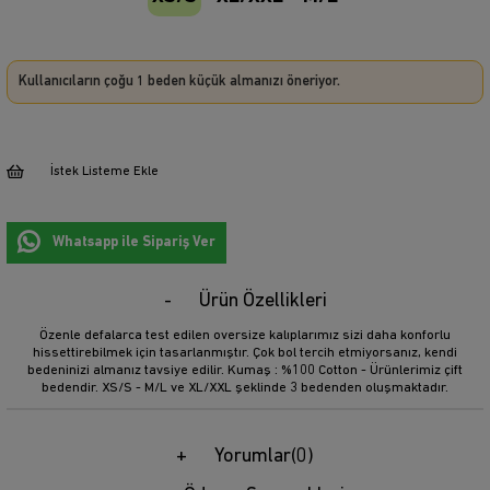
Kullanıcıların çoğu 1 beden küçük almanızı öneriyor.
İstek Listeme Ekle
Whatsapp ile Sipariş Ver
Ürün Özellikleri
Özenle defalarca test edilen oversize kalıplarımız sizi daha konforlu
hissettirebilmek için tasarlanmıştır. Çok bol tercih etmiyorsanız, kendi
bedeninizi almanız tavsiye edilir. Kumaş : %100 Cotton - Ürünlerimiz çift
bedendir. XS/S - M/L ve XL/XXL şeklinde 3 bedenden oluşmaktadır.
Yorumlar
(0)