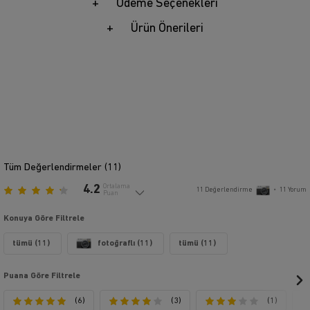
Ödeme Seçenekleri
Ürün Önerileri
Tüm Değerlendirmeler (
11
)
4.2
Ortalama
11
Değerlendirme
•
11
Yorum
Puan
Konuya Göre Filtrele
tümü (11)
fotoğraflı (11)
tümü (11)
Puana Göre Filtrele
(6)
(3)
(1)