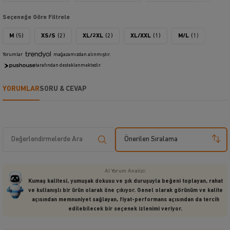
Seçeneğe Göre Filtrele
M
(5)
XS/S
(2)
XL/2XL
(2)
XL/XXL
(1)
M/L
(1)
Yorumlar
mağazamızdan alınmıştır.
tarafından desteklenmektedir.
YORUMLAR
SORU & CEVAP
Önerilen Sıralama
AI Yorum Analizi:
Kumaş kalitesi, yumuşak dokusu ve şık duruşuyla beğeni toplayan, rahat
ve kullanışlı bir ürün olarak öne çıkıyor. Genel olarak görünüm ve kalite
açısından memnuniyet sağlayan, fiyat-performans açısından da tercih
edilebilecek bir seçenek izlenimi veriyor.