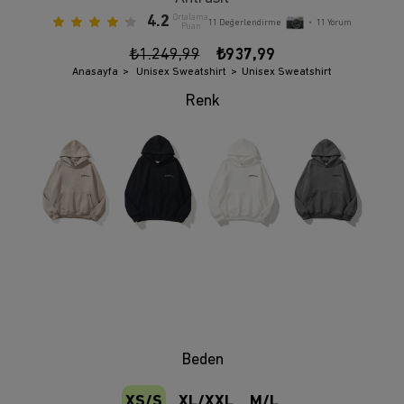
4.2
Ortalama
11
Değerlendirme
•
11
Yorum
Puan
₺1.249,99
₺937,99
Anasayfa
Unisex Sweatshirt
Unisex Sweatshirt
Beden
XS/S
XL/XXL
M/L