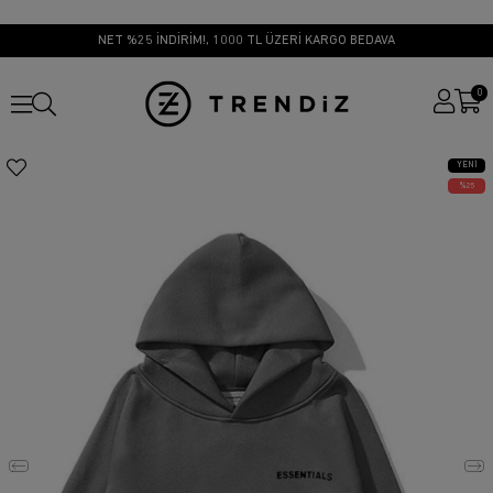
NET %25 İNDİRİM!, 1000 TL ÜZERİ KARGO BEDAVA
0
YENI
ÜRÜN
25