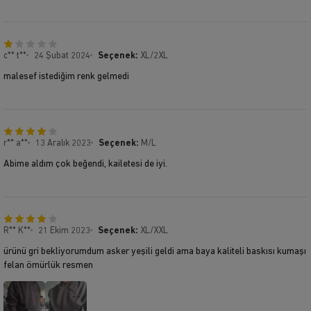
c** t**
24 Şubat 2024
Seçenek:
XL/2XL
malesef istediğim renk gelmedi
r** a**
13 Aralık 2023
Seçenek:
M/L
Abime aldım çok beğendi, kailetesi de iyi.
R** K**
21 Ekim 2023
Seçenek:
XL/XXL
ürünü gri bekliyorumdum asker yeşili geldi ama baya kaliteli baskısı kumaşı
felan ömürlük resmen