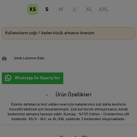
XS
S
M
L
XL
XXL
Kullanıcıların çoğu 1 beden küçük almanızı öneriyor.
İstek Listeme Ekle
Whatsapp ile Sipariş Ver
Ürün Özellikleri
Özenle defalarca test edilen oversize kalıplarımız sizi daha konforlu
hissettirebilmek için tasarlanmıştır. Çok bol tercih etmiyorsanız, kendi
bedeninizi almanız tavsiye edilir. Kumaş : %100 Cotton - Ürünlerimiz çift
bedendir. XS/S - M/L ve XL/XXL şeklinde 3 bedenden oluşmaktadır.