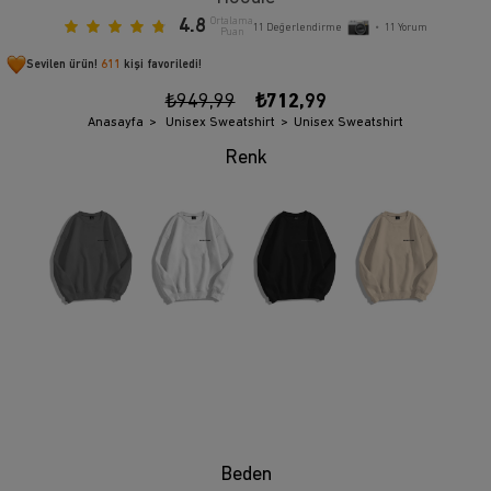
4.8
Ortalama
11
Değerlendirme
•
11
Yorum
Puan
Sevilen ürün!
611
kişi favoriledi!
₺949,99
₺712,99
Anasayfa
Unisex Sweatshirt
Unisex Sweatshirt
Beden