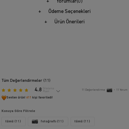
Yorumlar
(0)
Ödeme Seçenekleri
Ürün Önerileri
Tüm Değerlendirmeler (
11
)
4.8
Ortalama
11
Değerlendirme
•
11
Yorum
Puan
Sevilen ürün!
611
kişi favoriledi!
Konuya Göre Filtrele
tümü (11)
fotoğraflı (11)
tümü (11)