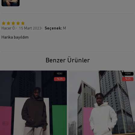
Hacer Ö.
15 Mart 2023
Seçenek:
M
Harika bayıldım
Benzer Ürünler
YENI
YENI
ÜRÜN
ÜRÜN
%25
%25