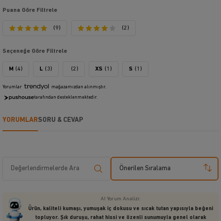
Puana Göre Filtrele
(9)
(2)
Seçeneğe Göre Filtrele
M
(4)
L
(3)
(2)
XS
(1)
S
(1)
Yorumlar
mağazamızdan alınmıştır.
tarafından desteklenmektedir.
YORUMLAR
SORU & CEVAP
Önerilen Sıralama
AI Yorum Analizi:
Ürün, kaliteli kumaşı, yumuşak iç dokusu ve sıcak tutan yapısıyla beğeni
topluyor. Şık duruşu, rahat hissi ve özenli sunumuyla genel olarak