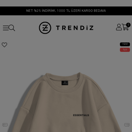
NET %25 İNDİRİM!, 1000 TL ÜZERİ KARGO BEDAVA
0
YENI
ÜRÜN
25