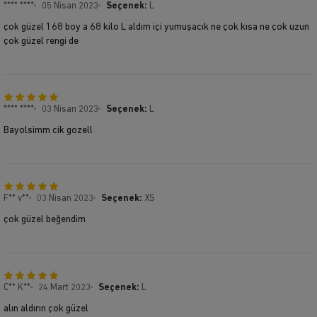
**** ****
05 Nisan 2023
Seçenek:
L
çok güzel 168 boy a 68 kilo L aldım içi yumuşacık ne çok kısa ne çok uzun
çok güzel rengi de
**** ****
03 Nisan 2023
Seçenek:
L
Bayolsimm cik gozell
F** v**
03 Nisan 2023
Seçenek:
XS
çok güzel beğendim
C** K**
24 Mart 2023
Seçenek:
L
alın aldırın çok güzel