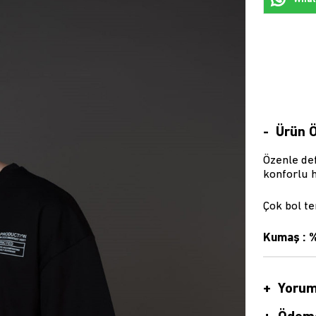
Ürün Ö
Özenle def
konforlu h
Çok bol te
Kumaş :
%
Yorum