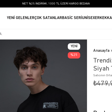
NET %25 İNDİRİM!, 1000 TL ÜZERİ KARGO BEDAVA
YENİ GELENLER
ÇOK SATANLAR
BASİC SERİ
UNİSEX
ERKEK
KA
YENI
Anasayfa
ÜRÜN
25
Trendi
Siyah 
Satıcının Ort
₺479,