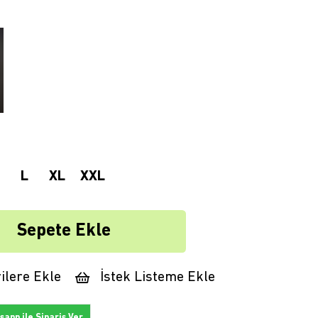
L
XL
XXL
ilere Ekle
İstek Listeme Ekle
app ile Sipariş Ver