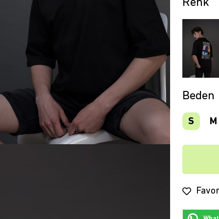
Beden
S
M
Favor
Whats