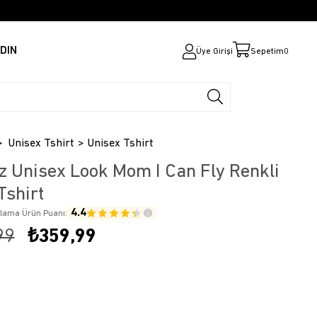
DIN
Üye Girişi
Sepetim
0
Unisex Tshirt
Unisex Tshirt
z Unisex Look Mom I Can Fly Renkli
Tshirt
4.4
alama Ürün Puanı:
99
₺359,99