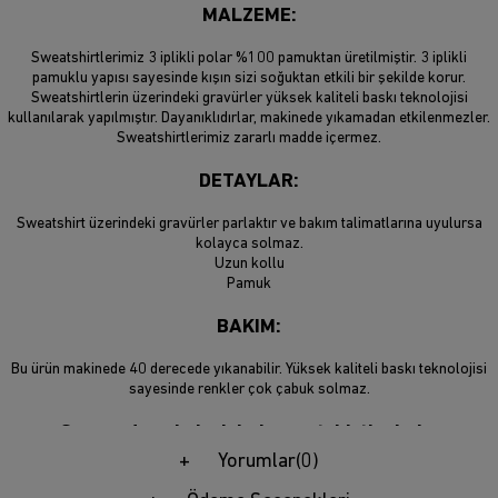
MALZEME:
Sweatshirtlerimiz 3 iplikli polar %100 pamuktan üretilmiştir. 3 iplikli
pamuklu yapısı sayesinde kışın sizi soğuktan etkili bir şekilde korur.
Sweatshirtlerin üzerindeki gravürler yüksek kaliteli baskı teknolojisi
kullanılarak yapılmıştır. Dayanıklıdırlar, makinede yıkamadan etkilenmezler.
Sweatshirtlerimiz zararlı madde içermez.
DETAYLAR:
Sweatshirt üzerindeki gravürler parlaktır ve bakım talimatlarına uyulursa
kolayca solmaz.
Uzun kollu
Pamuk
BAKIM:
Bu ürün makinede 40 derecede yıkanabilir. Yüksek kaliteli baskı teknolojisi
sayesinde renkler çok çabuk solmaz.
Son moda sokak giyimi sweatshirtlerimiz,
hayatınızdaki hip hop ve sokak giyimi sevenler için
Yorumlar
(0)
mükemmel bir hediye seçeneğidir.