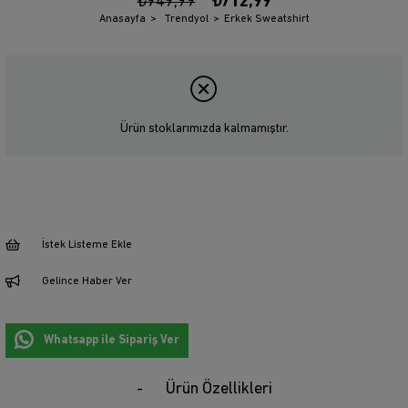
₺949,99
₺712,99
Anasayfa
Trendyol
Erkek Sweatshirt
Ürün stoklarımızda kalmamıştır.
İstek Listeme Ekle
Gelince Haber Ver
Whatsapp ile Sipariş Ver
Ürün Özellikleri