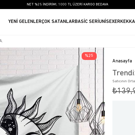
NET %25 İNDİRİM!, 1000 TL ÜZERİ KARGO BEDAVA
YENİ GELENLER
ÇOK SATANLAR
BASİC SERİ
UNİSEX
ERKEK
KA
25
Anasayfa
Trendi
Satıcının Ort
₺139,