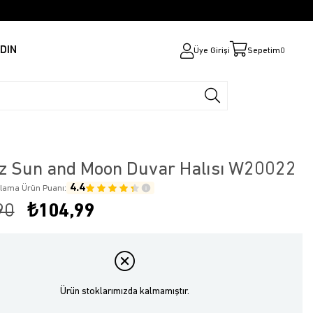
DIN
Üye Girişi
Sepetim
0
z Sun and Moon Duvar Halısı W20022
4.4
alama Ürün Puanı:
90
₺104,99
Ürün stoklarımızda kalmamıştır.