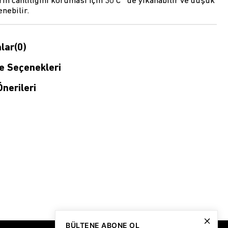
ın canlılığını koruması için 30 C° de yıkanabilir ve düşük
enebilir.
lar
(0)
 Seçenekleri
nerileri
BÜLTENE ABONE OL