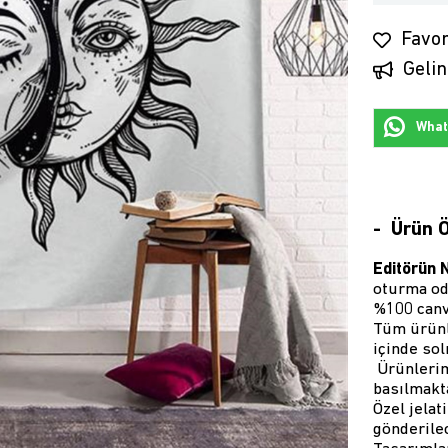
Favor
Gelin
Whats
Ürün Ö
Editörün 
oturma oda
%100 canv
Tüm ürünl
içinde so
Ürünlerimi
basılmakta
Özel jelat
gönderilec