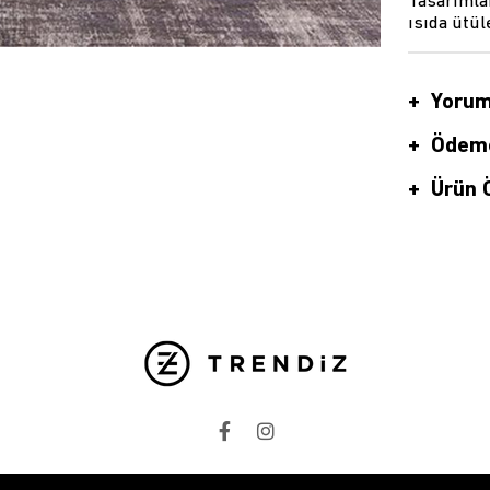
Tasarımlar
ısıda ütül
Yorum
Ödeme
Ürün Ö