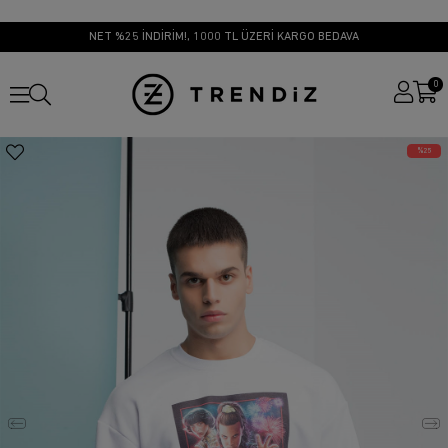
NET %25 İNDİRİM!, 1000 TL ÜZERİ KARGO BEDAVA
0
25