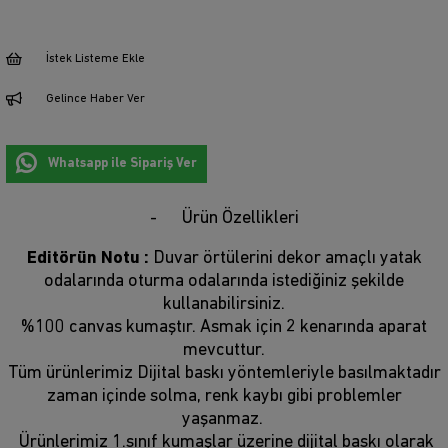
İstek Listeme Ekle
Gelince Haber Ver
Whatsapp ile Sipariş Ver
Ürün Özellikleri
Editörün Notu :
Duvar örtülerini dekor amaçlı yatak
odalarında oturma odalarında istediğiniz şekilde
kullanabilirsiniz.
%100 canvas kumaştır. Asmak için 2 kenarında aparat
mevcuttur.
Tüm ürünlerimiz Dijital baskı yöntemleriyle basılmaktadır
zaman içinde solma, renk kaybı gibi problemler
yaşanmaz.
Ürünlerimiz 1.sınıf kumaşlar üzerine dijital baskı olarak