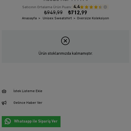
4.4
Satıcının Ortalama Ürün Puanı:
₺949,99
₺712,99
Anasayfa
Unisex Sweatshirt
Oversize Koleksiyon
Ürün stoklarımızda kalmamıştır.
İstek Listeme Ekle
Gelince Haber Ver
Whatsapp ile Sipariş Ver