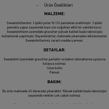
Ürün Özellikleri
MALZEME:
Sweatshirtlerimiz 3 iplikli polar %100 pamuktan üretilmiştir. 3 iplikli
pamuklu yapısı sayesinde kışın sizi soğuktan etkili bir şekilde korur.
Sweatshirtlerin üzerindeki gravürler yüksek kaliteli baskı teknolojisi
kullanılarak yapılmıştır. Dayanıklıdırlar, makinede yıkamadan etkilenmezler.
Sweatshirtlerimiz zararlı madde içermez.
DETAYLAR:
Sweatshirt üzerindeki gravürler parlaktır ve bakım talimatlarına uyulursa
kolayca solmaz.
Uzun kollu
Pamuk
BAKIM:
Bu ürün makinede 40 derecede yıkanabilir. Yüksek kaliteli baskı teknolojisi
sayesinde renkler çok çabuk solmaz.
Son moda sokak giyimi sweatshirtlerimiz,