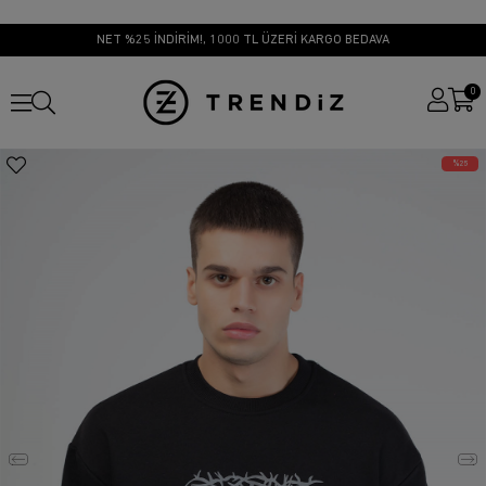
NET %25 İNDİRİM!, 1000 TL ÜZERİ KARGO BEDAVA
0
25