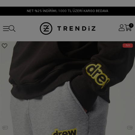
NET %25 İNDİRİM!, 1000 TL ÜZERİ KARGO BEDAVA
0
25