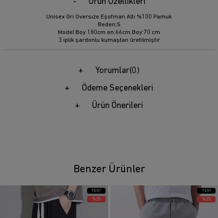
Ürün Özellikleri
Unisex Gri Oversıze Eşofman Altı %100 Pamuk
Beden:S
Model Boy 180cm en:66cm Boy:70 cm
3 iplik şardonlu kumaştan üretilmiştir
Yorumlar
(0)
Ödeme Seçenekleri
Ürün Önerileri
Benzer Ürünler
YENI
YENI
ÜRÜN
ÜRÜN
%25
%25