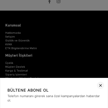
Kurumsal
Hakkımızda
İletişim
Gizlilik ve Güvenlik
KVKK
ETK Bilgilendirme Metni
Müşteri İlişkileri
Üyelik
Müşteri Destek
Kargo & Teslimat
Sipariş İşlemleri
Whatsapp Müşteri Destek
Üyelik Sözleşmesi
Mesafeli Satış Sözleşmesi
BÜLTENE ABONE OL
Ön Bilgilendirme Formu
Kargo Takip
Telefon numaranı girerek sana özel kampanyalardan haberdar
ol.
Kategoriler