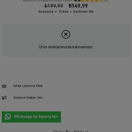
4.4
Satıcının Ortalama Ürün Puanı:
₺199,99
₺149,99
Anasayfa
Erkek
Eşofman Altı
Ürün stoklarımızda kalmamıştır.
İstek Listeme Ekle
Gelince Haber Ver
Whatsapp ile Sipariş Ver