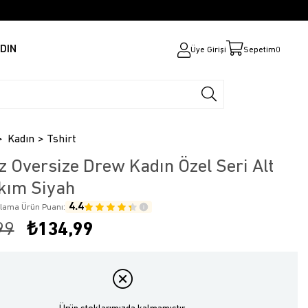
DIN
Üye Girişi
Sepetim
0
Kadın
Tshirt
z Oversize Drew Kadın Özel Seri Alt
kım Siyah
4.4
alama Ürün Puanı:
99
₺134,99