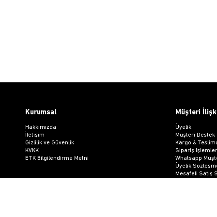
Kurumsal
Müşteri İlişk
Hakkımızda
Üyelik
İletişim
Müşteri Destek
Gizlilik ve Güvenlik
Kargo & Teslim
KVKK
Sipariş İşlemler
ETK Bilgilendirme Metni
Whatsapp Müşte
Üyelik Sözleşm
Mesafeli Satış
Ön Bilgilendir
Kargo Takip