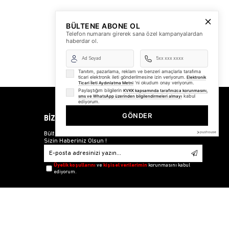
BÜLTENE ABONE OL
Telefon numaranı girerek sana özel kampanyalardan
haberdar ol.
Tanıtım, pazarlama, reklam ve benzeri amaçlarla tarafıma
ticari elektronik ileti gönderilmesine izin veriyorum.
Elektronik
'ni okudum onay veriyorum.
Ticari İleti Aydınlatma Metni
Paylaştığım bilgilerin
KVKK kapsamında tarafınızca korunmasını,
kabul
sms ve WhatsApp üzerinden bilgilendirmeleri almayı
ediyorum.
GÖNDER
BİZDEN HABERLER
Bültenimize Üye Olun ! Tüm İndirim ve Fırsatlardan İlk
Sizin Haberiniz Olsun !
Üyelik koşullarını
ve
kişisel verilerimin
korunmasını kabul
ediyorum.