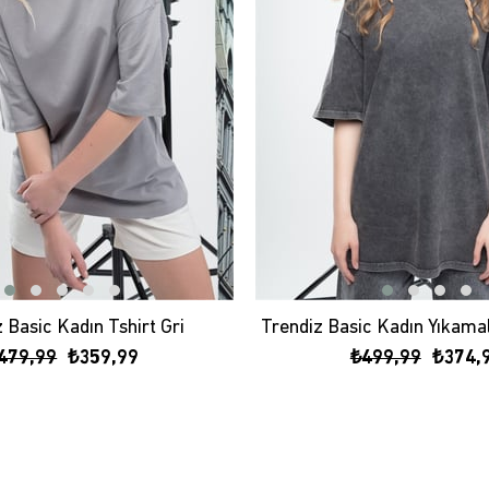
 Basic Kadın Tshirt Gri
479,99
₺359,99
₺499,99
₺374,