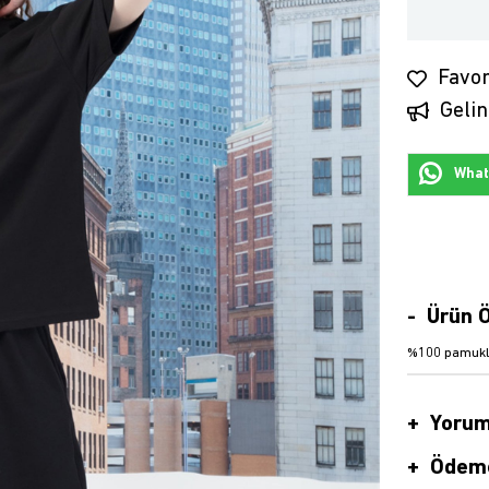
Favor
Gelin
Whats
Ürün Ö
%100 pamukl
Yorum
Ödeme