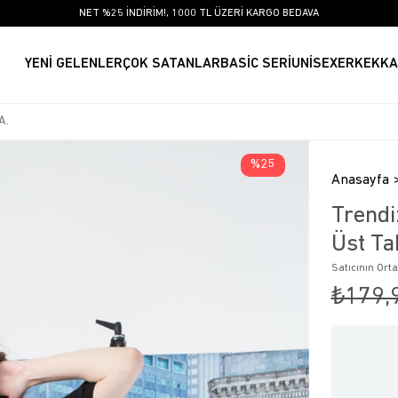
NET %25 İNDİRİM!, 1000 TL ÜZERİ KARGO BEDAVA
YENİ GELENLER
ÇOK SATANLAR
BASİC SERİ
UNİSEX
ERKEK
KA
25
Anasayfa
Trendi
Üst Ta
Satıcının Ort
₺179,