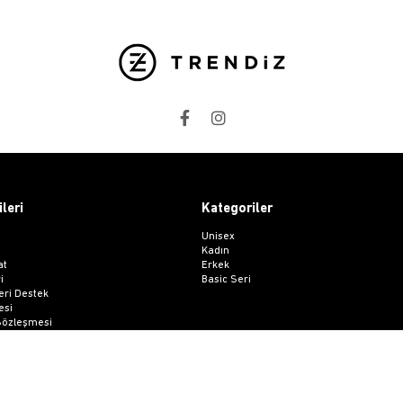
ileri
Kategoriler
Unisex
Kadın
at
Erkek
i
Basic Seri
ri Destek
esi
 Sözleşmesi
me Formu