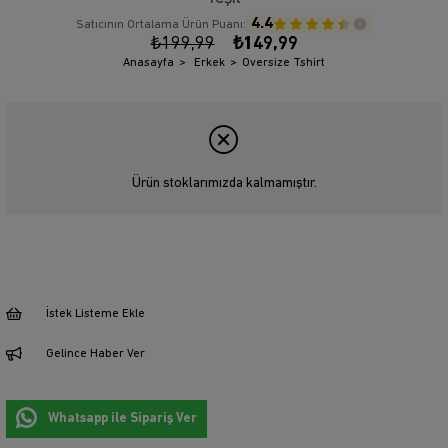
4.4
Satıcının Ortalama Ürün Puanı:
₺199,99
₺149,99
Anasayfa
Erkek
Oversize Tshirt
Ürün stoklarımızda kalmamıştır.
İstek Listeme Ekle
Gelince Haber Ver
Whatsapp ile Sipariş Ver