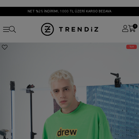
NET %25 İNDİRİM!, 1000 TL ÜZERİ KARGO BEDAVA
0
25