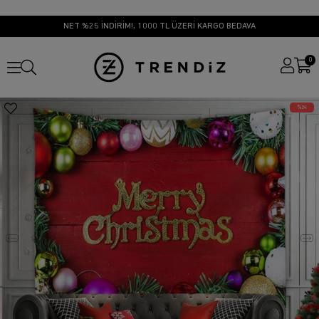
NET %25 İNDİRİM!, 1000 TL ÜZERİ KARGO BEDAVA
0
24