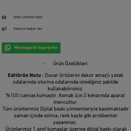
İstek Listeme Ekle
Gelince Haber Ver
Whatsapp ile Sipariş Ver
Ürün Özellikleri
Editörün Notu :
Duvar örtülerini dekor amaçlı yatak
odalarında oturma odalarında istediğiniz şekilde
kullanabilirsiniz.
%100 canvas kumaştır. Asmak için 2 kenarında aparat
mevcuttur.
Tüm ürünlerimiz Dijital baskı yöntemleriyle basılmaktadır
zaman içinde solma, renk kaybı gibi problemler
yaşanmaz.
Ürünlerimiz 1.sınıf kumaşlar üzerine dijital baskı olarak