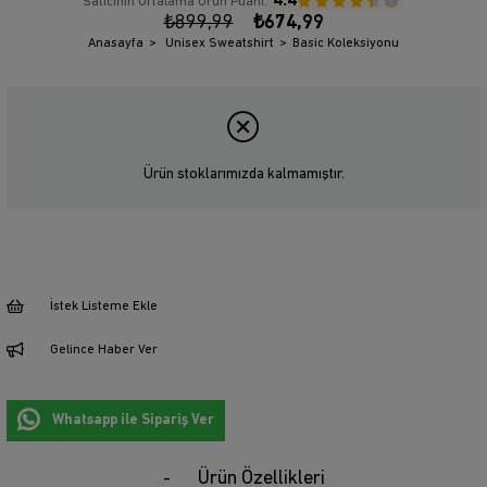
4.4
Satıcının Ortalama Ürün Puanı:
₺899,99
₺674,99
Anasayfa
Unisex Sweatshirt
Basic Koleksiyonu
Ürün stoklarımızda kalmamıştır.
İstek Listeme Ekle
Gelince Haber Ver
Whatsapp ile Sipariş Ver
Ürün Özellikleri