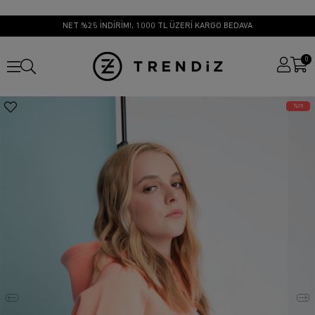
NET %25 İNDİRİM!, 1000 TL ÜZERİ KARGO BEDAVA
0
25