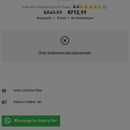
4.4
Satıcının Ortalama Ürün Puanı:
₺949,99
₺712,99
Anasayfa
Erkek
Art Koleksiyon
Ürün stoklarımızda kalmamıştır.
İstek Listeme Ekle
Gelince Haber Ver
Whatsapp ile Sipariş Ver