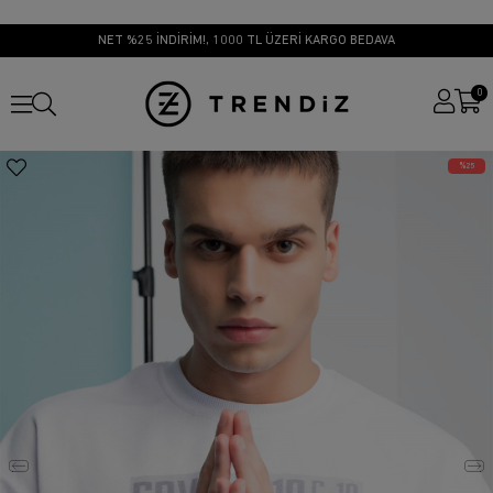
NET %25 İNDİRİM!, 1000 TL ÜZERİ KARGO BEDAVA
0
25