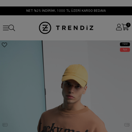
NET %25 İNDİRİM!, 1000 TL ÜZERİ KARGO BEDAVA
0
YENI
ÜRÜN
25