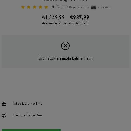
5
Ortalama
2
Değerlendirme
•
2
Yorum
Puan
₺1.249,99
₺937,99
Anasayfa
Unisex Özel Seri
Ürün stoklarımızda kalmamıştır.
İstek Listeme Ekle
Gelince Haber Ver