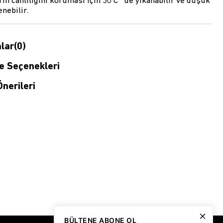
ın canlılığını koruması için 30 C° de yıkanabilir ve düşük
enebilir.
lar
(0)
 Seçenekleri
nerileri
BÜLTENE ABONE OL