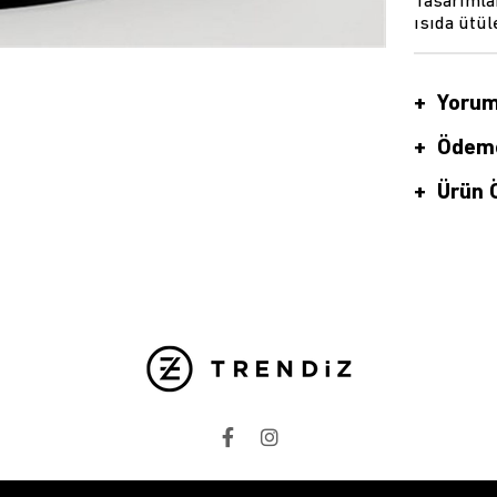
Tasarımlar
ısıda ütül
Yorum
Ödeme
Ürün Ö