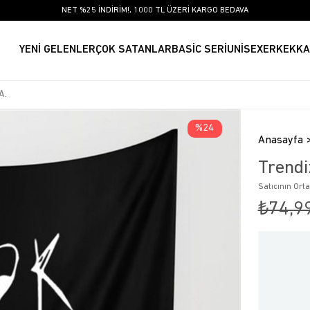
NET %25 İNDİRİM!, 1000 TL ÜZERİ KARGO BEDAVA
YENİ GELENLER
ÇOK SATANLAR
BASİC SERİ
UNİSEX
ERKEK
KA
24
Anasayfa
Trendi
Satıcının Ort
₺74,9