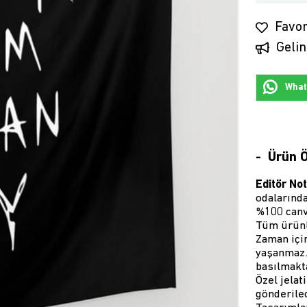
Favor
Gelin
Whats
Ürün Ö
Editör Not
odalarında
%100 canv
Tüm ürünle
Zaman içi
yaşanmaz. 
basılmakta
Özel jelat
gönderilec