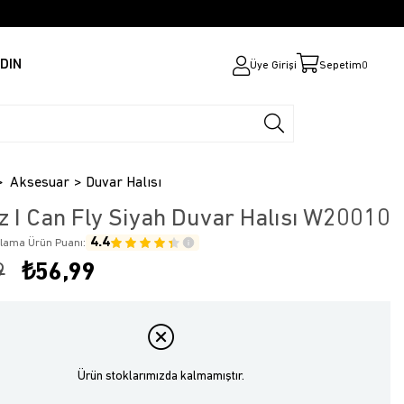
DIN
Üye Girişi
Sepetim
0
Aksesuar
Duvar Halısı
z I Can Fly Siyah Duvar Halısı W20010
4.4
alama Ürün Puanı:
9
₺56,99
Ürün stoklarımızda kalmamıştır.