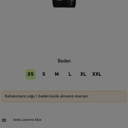
Beden
XS
S
M
L
XL
XXL
Kullanıcıların çoğu 1 beden küçük almanızı öneriyor.
İstek Listeme Ekle