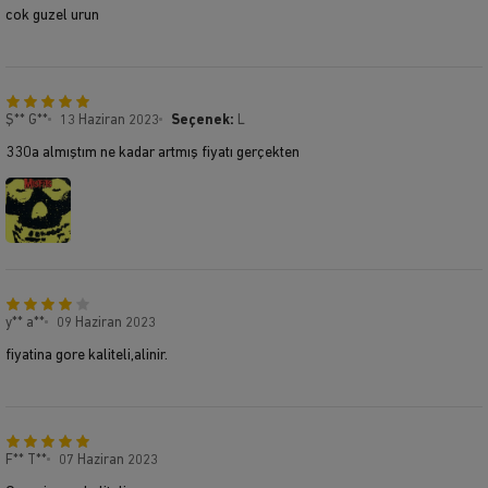
cok guzel urun
Ş** G**
13 Haziran 2023
Seçenek:
L
330a almıştım ne kadar artmış fiyatı gerçekten
y** a**
09 Haziran 2023
fiyatina gore kaliteli,alinir.
F** T**
07 Haziran 2023