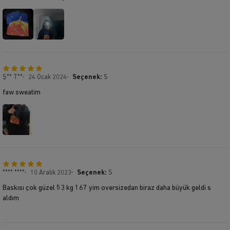
Ş** T**
24 Ocak 2024
Seçenek:
S
faw sweatim
**** ****
10 Aralık 2023
Seçenek:
S
Baskısı çok güzel 53 kg 167 yim oversizedan biraz daha büyük geldi s
aldım