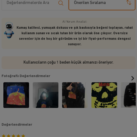
Önerilen Sıralama
AI Yorum Analizi:
Kumaş kalitesi, yumuşak dokusu ve şık baskısıyla beğeni toplayan, rahat
kullanım sunan ve sıcak tutan bir ürün olarak öne çıkıyor. Oversize
sevenler için de hoş bir görünüm ve iyi bir fiyat-performans dengesi
sunuyor.
Kullanıcıların çoğu 1 beden küçük almanızı öneriyor.
Fotoğraflı Değerlendirmeler
Değerlendirmeler