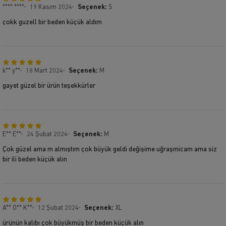
**** ****
19 Kasım 2024
Seçenek:
S
çokk guzell bir beden küçük aldım
k** y**
18 Mart 2024
Seçenek:
M
gayet güzel bir ürün teşekkürler
E** E**
24 Şubat 2024
Seçenek:
M
Çok güzel ama m almıştım çok büyük geldi değişime uğraşmicam ama siz
bir ili beden küçük alın
A** O** K**
12 Şubat 2024
Seçenek:
XL
ürünün kalıbı çok büyükmüş bir beden küçük alın