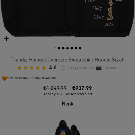
Trendiz Highest Oversize Sweatshirt Hoodie Siyah
4.8
Ortalama
26
Değerlendirme
•
26
Yorum
Puan
Sevilen ürün!
2,2B
kişi favoriledi!
₺1.249,99
₺937,99
Anasayfa
Unisex Özel Seri