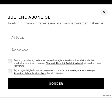
Kurumsal
BÜLTENE ABONE OL
Hakkımızda
Telefon numaranı girerek sana özel kampanyalardan haberdar
İletişim
ol.
Gizlilik ve Güvenlik
KVKK
ETK Bilgilendirme Metni
Müşteri İlişkileri
Üyelik
Müşteri Destek
Kargo & Teslimat
Tanıtım, pazarlama, reklam ve benzeri amaçlarla tarafıma ticari elektronik ileti
gönderilmesine izin veriyorum.
'ni okudum onay
Elektronik Ticari İleti Aydınlatma Metni
Sipariş İşlemleri
veriyorum.
Whatsapp Müşteri Destek
Paylaştığım bilgilerin
KVKK kapsamında tarafınızca korunmasını, sms ve WhatsApp
Üyelik Sözleşmesi
kabul ediyorum.
üzerinden bilgilendirmeleri almayı
Mesafeli Satış Sözleşmesi
Trendiz Highest Oversize Sweatshirt Hoodie Siyah
Ön Bilgilendirme Formu
GÖNDER
Kargo Takip
₺1.249,99
₺937,99
Kategoriler
Unisex
Kadın
Erkek
Basic Seri