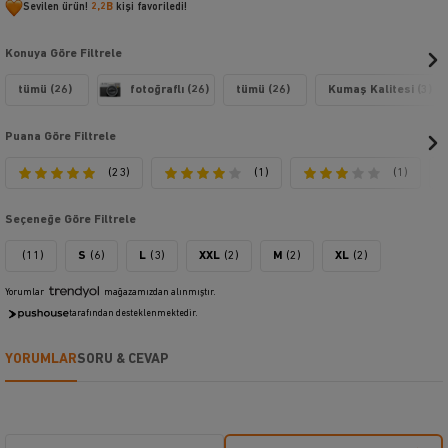
Sevilen ürün!
2,2B
kişi favoriledi!
Günlük motivasyonunu üzerinde taşıyanlar için doğru adres !
En önemlisi ürünlerimizin siz değerli müşterilerimizin hayatına kattığı kalite
ve bunun getirdiği güvendir. Kullanılan malzemeler ve şık tasarımı
Konuya Göre Filtrele
sayesinde görenleri şaşırtmakla kalmıyor, dikkatleri üzerine çekmeye
devam ediyor.
tümü (26)
fotoğraflı (26)
tümü (26)
Kumaş Kalitesi (3)
Ürünlerimizin özel çekimlerinden de rahatlıkla görebileceğiniz gibi,
Puana Göre Filtrele
kullandığınız her mekanda ruh halinizi değiştirebilir. Şık tavrının yanı sıra
size getirdiği aura etkisi gün boyu sürecek. Daha fazla bilgi ve
(23)
(1)
(1)
siparişlerinizle ilgili yardım için her zaman bizimle iletişime geçebilirsiniz.
Seçeneğe Göre Filtrele
(11)
S
(6)
L
(3)
XXL
(2)
M
(2)
XL
(2)
Yorumlar
mağazamızdan alınmıştır.
tarafından desteklenmektedir.
YORUMLAR
SORU & CEVAP