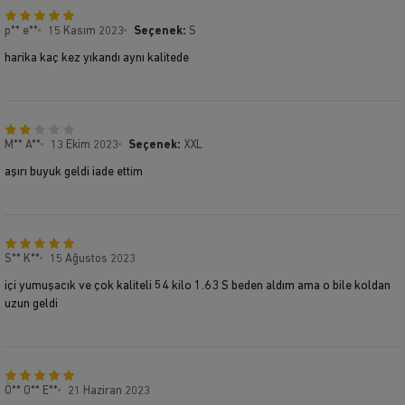
p** e**
15 Kasım 2023
Seçenek:
S
harika kaç kez yıkandı aynı kalitede
M** A**
13 Ekim 2023
Seçenek:
XXL
aşırı buyuk geldi iade ettim
S** K**
15 Ağustos 2023
içi yumuşacık ve çok kaliteli 54 kilo 1.63 S beden aldım ama o bile koldan
uzun geldi
Ö** O** E**
21 Haziran 2023