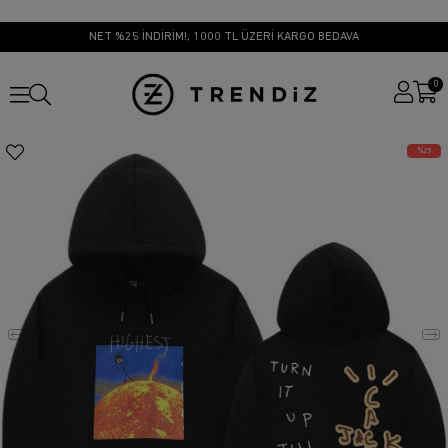
NET %25 İNDİRİM!, 1000 TL ÜZERİ KARGO BEDAVA
0
25