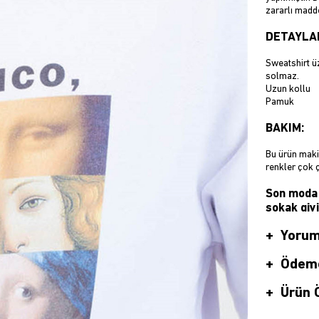
zararlı madd
DETAYLA
Sweatshirt üz
solmaz.
Uzun kollu
Pamuk
BAKIM:
Bu ürün makin
renkler çok 
Son moda 
sokak giy
BOYUT:
Yorum
S-X
Trendiz en so
Ödeme
sadece bir tı
kılan tutkulu
Ürün Ö
Yıllardır kal
buluşturmak 