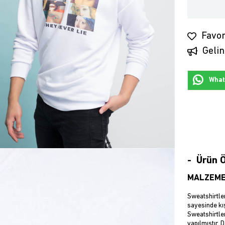
Favor
Gelin
Whats
Ürün Ö
MALZEME
Sweatshirtler
sayesinde kış
Sweatshirtler
yapılmıştır. 