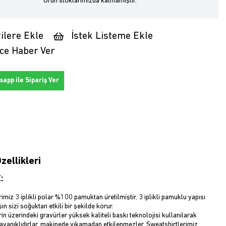
Ürün stoklarımızda kalmamıştır.
ilere Ekle
İstek Listeme Ekle
ce Haber Ver
app ile Sipariş Ver
zellikleri
:
imiz 3 iplikli polar %100 pamuktan üretilmiştir. 3 iplikli pamuklu yapısı
ın sizi soğuktan etkili bir şekilde korur.
in üzerindeki gravürler yüksek kaliteli baskı teknolojisi kullanılarak
Dayanıklıdırlar, makinede yıkamadan etkilenmezler. Sweatshirtlerimiz