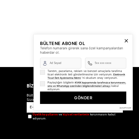
BÜLTENE ABONE OL
Telefon numaranı girerek sana özel kampanyalardan
haberdar ol.
Tanıtım, pazarlama, reklam ve benzeri amaçlarla tarafıma
ticari elektronik ileti gönderilmesine izin veriyorum.
Elektronik
'ni okudum onay veriyorum.
Ticari İleti Aydınlatma Metni
Paylaştığım bilgilerin
KVKK kapsamında tarafınızca korunmasını,
BİZDEN HABERLER
kabul
sms ve WhatsApp üzerinden bilgilendirmeleri almayı
ediyorum.
Bültenimize Üye Olun ! Tüm İndirim ve Fırsatlardan İlk
GÖNDER
Sizin Haberiniz Olsun !
Üyelik koşullarını
ve
kişisel verilerimin
korunmasını kabul
ediyorum.