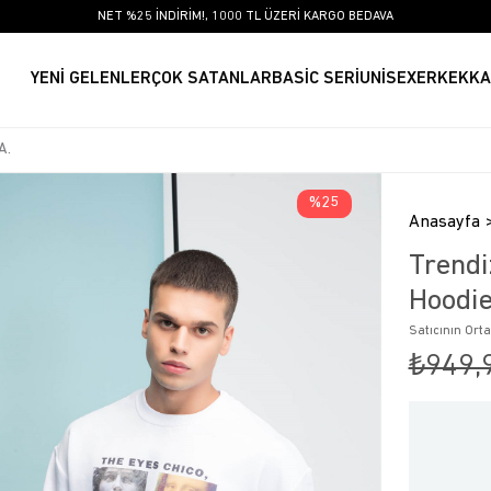
NET %25 İNDİRİM!, 1000 TL ÜZERİ KARGO BEDAVA
YENİ GELENLER
ÇOK SATANLAR
BASİC SERİ
UNİSEX
ERKEK
KA
25
Anasayfa
Trendi
Hoodi
Satıcının Ort
₺949,