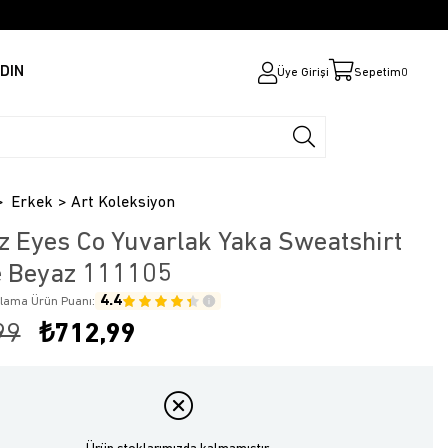
DIN
Üye Girişi
Sepetim
0
Erkek
Art Koleksiyon
z Eyes Co Yuvarlak Yaka Sweatshirt
e Beyaz 111105
4.4
alama Ürün Puanı:
99
₺712,99