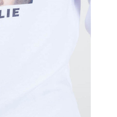
tasarıma sah
Bu ürünün S’d
lütfen beden 
Bir araya ge
malzemelerle
şefkatin dil
Kendimiz için
rehberlik ed
Ürünlerimizin
motivasyonun
En önemlisi ü
getirdiği güv
şaşırtmakla 
Ürünlerimizin
mekanda ruh ha
boyu sürecek.
iletişime geçe