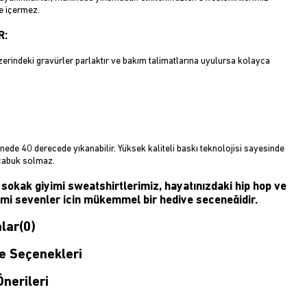
e içermez.
R:
erindeki gravürler parlaktır ve bakım talimatlarına uyulursa kolayca
ede 40 derecede yıkanabilir. Yüksek kaliteli baskı teknolojisi sayesinde
çabuk solmaz.
sokak giyimi sweatshirtlerimiz, hayatınızdaki hip hop ve
imi sevenler için mükemmel bir hediye seçeneğidir.
lar
(0)
XL (Ayrıntılar için lütfen beden tablosuna bakın!)
n sokak modasını evinize getiriyor! Kaliteli sokak giyimi kapüşonluları
 Seçenekleri
k uzağınızda. Sokak giyimine önem veren ve onu herkes için erişilebilir
 insanlardan oluşan bir ekibiz.
nerileri
iteli moda ürünleri üretiyoruz ve onları bu platformda izleyicilerle
istedik. Süper moda ve ünlü unisex sweatshirtler gerçekten harika bir