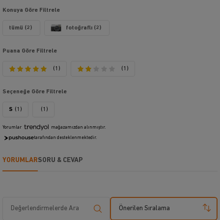
Konuya Göre Filtrele
tümü (2)
fotoğraflı (2)
Puana Göre Filtrele
(1)
(1)
Seçeneğe Göre Filtrele
S
(1)
(1)
Yorumlar
mağazamızdan alınmıştır.
tarafından desteklenmektedir.
YORUMLAR
SORU & CEVAP
Önerilen Sıralama