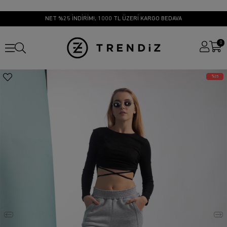
NET %25 İNDİRİM!, 1000 TL ÜZERİ KARGO BEDAVA
0
25