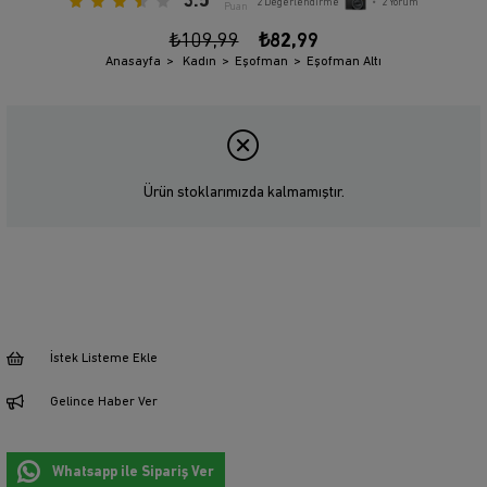
3.5
2
Değerlendirme
•
2
Yorum
Puan
₺109,99
₺82,99
Anasayfa
Kadın
Eşofman
Eşofman Altı
Ürün stoklarımızda kalmamıştır.
İstek Listeme Ekle
Gelince Haber Ver
Whatsapp ile Sipariş Ver