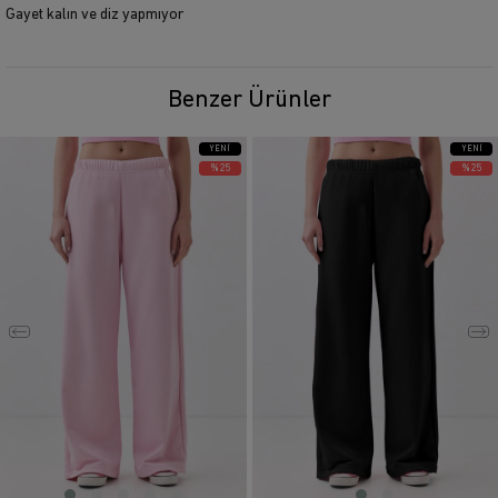
Gayet kalın ve diz yapmıyor
Benzer Ürünler
YENI
YENI
ÜRÜN
ÜRÜN
%25
%25