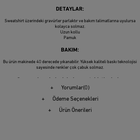
DETAYLAR:
Sweatshirt üzerindeki gravürler parlaktır ve bakım talimatlarına uyulursa
kolayca solmaz.
Uzun kollu
Pamuk
BAKIM:
Bu ürün makinede 40 derecede yıkanabilir. Yüksek kaliteli baskı teknolojisi
sayesinde renkler çok çabuk solmaz.
Son moda sokak giyimi sweatshirtlerimiz,
hayatınızdaki hip hop ve sokak giyimi sevenler için
Yorumlar
(0)
mükemmel bir hediye seçeneğidir.
Ödeme Seçenekleri
BOYUT:
S-XXL (Ayrıntılar için lütfen beden tablosuna bakın!)
Ürün Önerileri
Trendiz en son sokak modasını evinize getiriyor! Kaliteli sokak giyimi
kapüşonluları sadece bir tık uzağınızda. Sokak giyimine önem veren ve onu
herkes için erişilebilir kılan tutkulu insanlardan oluşan bir ekibiz.
Yıllardır kaliteli moda ürünleri üretiyoruz ve onları bu platformda