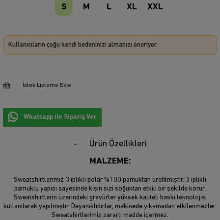
S
M
L
XL
XXL
Kullanıcıların çoğu kendi bedeninizi almanızı öneriyor.
İstek Listeme Ekle
Whatsapp ile Sipariş Ver
Ürün Özellikleri
MALZEME:
Sweatshirtlerimiz 3 iplikli polar %100 pamuktan üretilmiştir. 3 iplikli
pamuklu yapısı sayesinde kışın sizi soğuktan etkili bir şekilde korur.
Sweatshirtlerin üzerindeki gravürler yüksek kaliteli baskı teknolojisi
kullanılarak yapılmıştır. Dayanıklıdırlar, makinede yıkamadan etkilenmezler.
Sweatshirtlerimiz zararlı madde içermez.