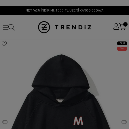
NET %25 İNDİRİM!, 1000 TL ÜZERİ KARGO BEDAVA
0
YENI
ÜRÜN
25