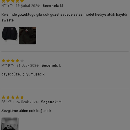
H** Y**
19 Şubat 2024
Seçenek:
M
Rwsımde gozuktugu gıbı cok guzel sadece salas model hedıye aldık bayıldı
sweate
M** K**
31 Ocak 2024
Seçenek:
L
gayet güzel içi yumuşacık
B** K**
26 Ocak 2024
Seçenek:
M
Sevgilime aldım çok beğendik