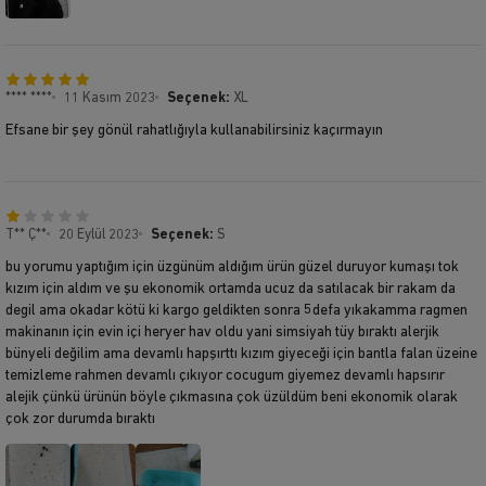
**** ****
11 Kasım 2023
Seçenek:
XL
Efsane bir şey gönül rahatlığıyla kullanabilirsiniz kaçırmayın
T** Ç**
20 Eylül 2023
Seçenek:
S
bu yorumu yaptığım için üzgünüm aldığım ürün güzel duruyor kumaşı tok
kızım için aldım ve şu ekonomik ortamda ucuz da satılacak bir rakam da
degil ama okadar kötü ki kargo geldikten sonra 5defa yıkakamma ragmen
makinanın için evin içi heryer hav oldu yani simsiyah tüy bıraktı alerjik
bünyeli değilim ama devamlı hapşırttı kızım giyeceği için bantla falan üzeine
temizleme rahmen devamlı çıkıyor cocugum giyemez devamlı hapsırır
alejik çünkü ürünün böyle çıkmasına çok üzüldüm beni ekonomik olarak
çok zor durumda bıraktı