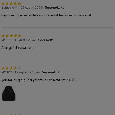
Sümeyye Y.
05 Kasım 2025
Seçenek:
XL
bayildimm gerçekten baskısı olsun kalitesi olsun muazzamdıı
M** T**
13 Aralık 2024
Seçenek:
L
Asiri guzel ve kaliteli
M** K**
19 Ağustos 2024
Seçenek:
XL
göründüğü gibi güzel yalnız kolları biraz uzun🙏🏻