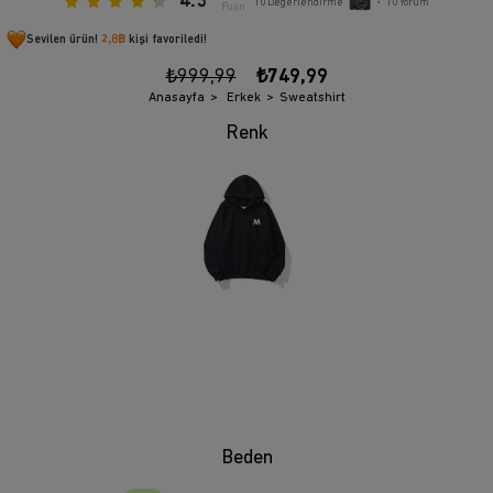
4.3
10
Değerlendirme
•
10
Yorum
Puan
Sevilen ürün!
2,8B
kişi favoriledi!
₺999,99
₺749,99
Anasayfa
Erkek
Sweatshirt
Beden