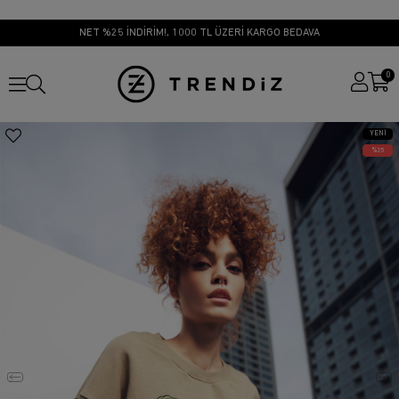
NET %25 İNDİRİM!, 1000 TL ÜZERİ KARGO BEDAVA
0
YENI
ÜRÜN
25