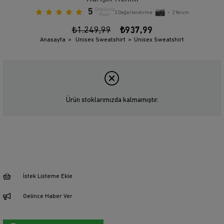
5
Ortalama
2
Değerlendirme
•
2
Yorum
Puan
₺1.249,99
₺937,99
Anasayfa
Unisex Sweatshirt
Unisex Sweatshirt
Ürün stoklarımızda kalmamıştır.
İstek Listeme Ekle
Gelince Haber Ver