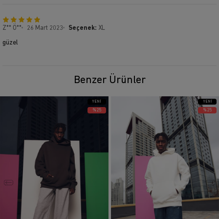
Z** Ö**
26 Mart 2023
Seçenek:
XL
güzel
Benzer Ürünler
YENI
YENI
ÜRÜN
ÜRÜN
%25
%25