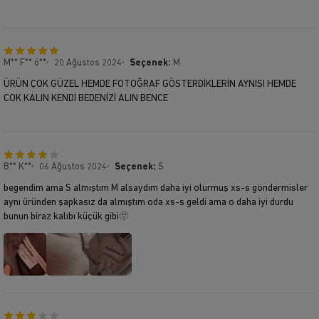
M** F** ö**
20 Ağustos 2024
Seçenek:
M
ÜRÜN ÇOK GÜZEL HEMDE FOTOĞRAF GÖSTERDİKLERİN AYNISI HEMDE
COK KALIN KENDİ BEDENİZİ ALIN BENCE
B** K**
06 Ağustos 2024
Seçenek:
S
begendim ama S almıştım M alsaydım daha iyi olurmuş xs-s göndermisler
aynı üründen şapkasız da almıştım oda xs-s geldi ama o daha iyi durdu
bunun biraz kalıbı küçük gibi🫥