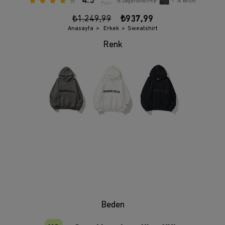
4.3
76
Değerlendirme
•
76
Yorum
Puan
₺1.249,99
₺937,99
Anasayfa
Erkek
Sweatshirt
Beden