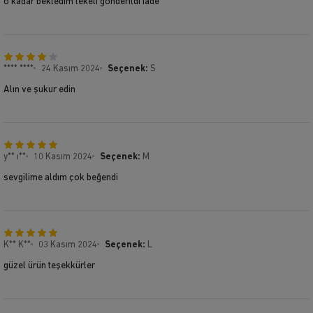
o kadar bekledim lekeli gonderildi iade
**** ****
24 Kasım 2024
Seçenek:
S
Alın ve şukur edin
y** ı**
10 Kasım 2024
Seçenek:
M
sevgilime aldım çok beğendi
K** K**
03 Kasım 2024
Seçenek:
L
güzel ürün teşekkürler