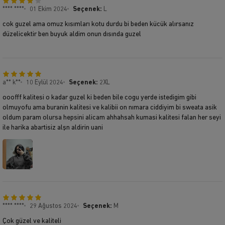
**** ****
01 Ekim 2024
Seçenek:
L
cok guzel ama omuz kısımları kotu durdu bi beden kücük alırsanız
düzelicektir ben buyuk aldim onun dısında guzel
a** k**
10 Eylül 2024
Seçenek:
2XL
ooofff kalitesi o kadar guzel ki beden bile cogu yerde istedigim gibi
olmuyofu ama buranin kalitesi ve kalibii on nımara ciddiyim bi sweata asik
oldum param olursa hepsini alicam ahhahsah kumasi kalitesi falan her seyi
ile harika abartisiz alşn aldirin uani
**** ****
29 Ağustos 2024
Seçenek:
M
Çok güzel ve kaliteli