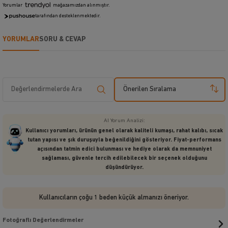
Yorumlar
mağazamızdan alınmıştır.
tarafından desteklenmektedir.
YORUMLAR
SORU & CEVAP
Önerilen Sıralama
AI Yorum Analizi:
Kullanıcı yorumları, ürünün genel olarak kaliteli kumaşı, rahat kalıbı, sıcak
tutan yapısı ve şık duruşuyla beğenildiğini gösteriyor. Fiyat-performans
açısından tatmin edici bulunması ve hediye olarak da memnuniyet
sağlaması, güvenle tercih edilebilecek bir seçenek olduğunu
düşündürüyor.
Kullanıcıların çoğu 1 beden küçük almanızı öneriyor.
Fotoğraflı Değerlendirmeler