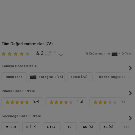
gerçekten harika bir tasarıma sahip.
Bu ürünün S’den XXL'ye kadar 5 farklı bedeni vardır. Size en uygun bedeni
bulmak için lütfen beden tablosunu kontrol edin.
Bir araya getirdiğimiz koleksiyonu beğeneceğinizi umuyoruz! Duruşu ve
kullandığı malzemelerle her zaman müşterilerinin beğenisini kazanan
markamız, sevginin ve şefkatin dilinin yanında olmaya devam edecektir.
Kendimiz için yürüyeceğimiz bu yolculukta sevgi, bize ve değerli
Tüm Değerlendirmeler (
76
)
müşterilerimize rehberlik edecek vazgeçmememiz gereken bir yoldur.
4.3
Ortalama
76
Değerlendirme
•
76
Yorum
Puan
Ürünlerimizin üzerindeki yazılar birçoğumuz için farklı anlamlar taşıyabilir.
Günlük motivasyonunu üzerinde taşıyanlar için doğru adres !
Konuya Göre Filtrele
En önemlisi ürünlerimizin siz değerli müşterilerimizin hayatına kattığı kalite
ve bunun getirdiği güvendir. Kullanılan malzemeler ve şık tasarımı
tümü (76)
fotoğraflı (76)
tümü (76)
Beden Bilgisi (20)
sayesinde görenleri şaşırtmakla kalmıyor, dikkatleri üzerine çekmeye
devam ediyor.
Puana Göre Filtrele
Ürünlerimizin özel çekimlerinden de rahatlıkla görebileceğiniz gibi,
kullandığınız her mekanda ruh halinizi değiştirebilir. Şık tavrının yanı sıra
(49)
(13)
(6)
size getirdiği aura etkisi gün boyu sürecek. Daha fazla bilgi ve
siparişlerinizle ilgili yardım için her zaman bizimle iletişime geçebilirsiniz.
Seçeneğe Göre Filtrele
M
(20)
S
(17)
L
(14)
(9)
XS
(6)
XL
(5)
XXL
(3