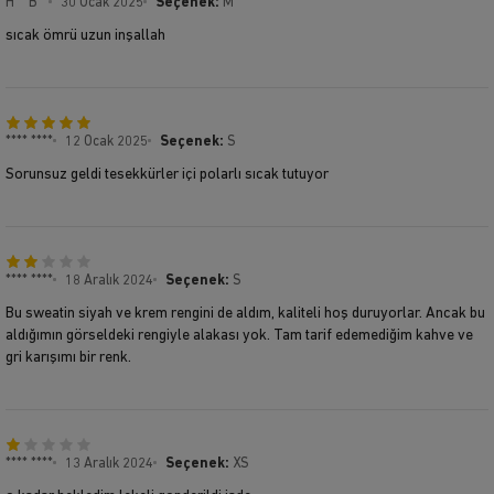
H** B**
30 Ocak 2025
Seçenek:
M
sıcak ömrü uzun inşallah
**** ****
12 Ocak 2025
Seçenek:
S
Sorunsuz geldi tesekkürler içi polarlı sıcak tutuyor
**** ****
18 Aralık 2024
Seçenek:
S
Bu sweatin siyah ve krem rengini de aldım, kaliteli hoş duruyorlar. Ancak bu
aldığımın görseldeki rengiyle alakası yok. Tam tarif edemediğim kahve ve
gri karışımı bir renk.
**** ****
13 Aralık 2024
Seçenek:
XS