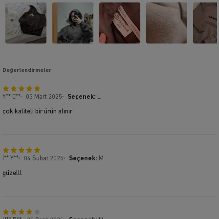
Değerlendirmeler
Y** C**
03 Mart 2025
Seçenek:
L
çok kaliteli bir ürün alınır
İ** Y**
04 Şubat 2025
Seçenek:
M
güzelll