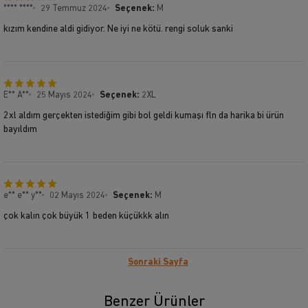
**** ****
29 Temmuz 2024
Seçenek:
M
kızım kendine aldi gidiyor. Ne iyi ne kötü. rengi soluk sanki
E** A**
25 Mayıs 2024
Seçenek:
2XL
2xl aldım gerçekten istediğim gibi bol geldi kumaşı fln da harika bi ürün
bayıldım
e** e** y**
02 Mayıs 2024
Seçenek:
M
çok kalın çok büyük 1 beden küçükkk alın
Sonraki Sayfa
Benzer Ürünler