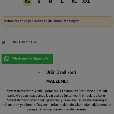
XS
S
M
L
XL
XXL
Kullanıcıların çoğu 1 beden küçük almanızı öneriyor.
İstek Listeme Ekle
Whatsapp ile Sipariş Ver
Ürün Özellikleri
MALZEME:
Sweatshirtlerimiz 3 iplikli polar %100 pamuktan üretilmiştir. 3 iplikli
pamuklu yapısı sayesinde kışın sizi soğuktan etkili bir şekilde korur.
Sweatshirtlerin üzerindeki gravürler yüksek kaliteli baskı teknolojisi
kullanılarak yapılmıştır. Dayanıklıdırlar, makinede yıkamadan etkilenmezler.
Sweatshirtlerimiz zararlı madde içermez.