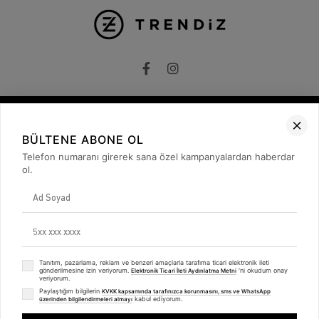
BÜLTENE ABONE OL
Kurumsal
Telefon numaranı girerek sana özel kampanyalardan haberdar
Hakkımızda
ol.
İletişim
Gizlilik ve Güvenlik
KVKK
ETK Bilgilendirme Metni
Müşteri İlişkileri
Üyelik
Tanıtım, pazarlama, reklam ve benzeri amaçlarla tarafıma ticari elektronik ileti
Müşteri Destek
gönderilmesine izin veriyorum.
'ni okudum onay
Elektronik Ticari İleti Aydınlatma Metni
Kargo & Teslimat
veriyorum.
Sipariş İşlemleri
Paylaştığım bilgilerin
KVKK kapsamında tarafınızca korunmasını, sms ve WhatsApp
Whatsapp Müşteri Destek
kabul ediyorum.
üzerinden bilgilendirmeleri almayı
Trendiz Unisex Antrasit Essentials Sweatshirt Hoodie
Üyelik Sözleşmesi