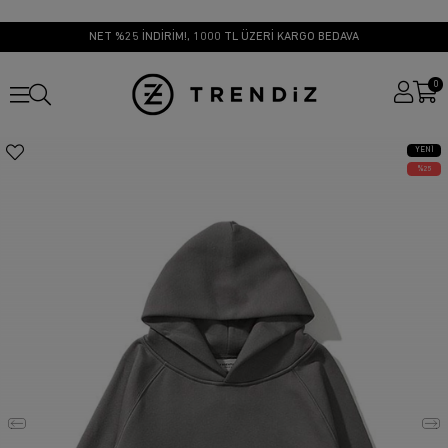
NET %25 İNDİRİM!, 1000 TL ÜZERİ KARGO BEDAVA
0
YENI
ÜRÜN
25