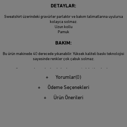
DETAYLAR:
Sweatshirt üzerindeki gravürler parlaktır ve bakım talimatlarına uyulursa
kolayca solmaz.
Uzun kollu
Pamuk
BAKIM:
Bu ürün makinede 40 derecede yıkanabilir. Yüksek kaliteli baskı teknolojisi
sayesinde renkler çok çabuk solmaz.
Son moda sokak giyimi sweatshirtlerimiz,
hayatınızdaki hip hop ve sokak giyimi sevenler için
Yorumlar
(0)
mükemmel bir hediye seçeneğidir.
Ödeme Seçenekleri
BOYUT:
S-XXL (Ayrıntılar için lütfen beden tablosuna bakın!)
Ürün Önerileri
Trendiz en son sokak modasını evinize getiriyor! Kaliteli sokak giyimi
kapüşonluları sadece bir tık uzağınızda. Sokak giyimine önem veren ve onu
herkes için erişilebilir kılan tutkulu insanlardan oluşan bir ekibiz.
Yıllardır kaliteli moda ürünleri üretiyoruz ve onları bu platformda
izleyicilerle buluşturmak istedik. Süper moda ve ünlü unisex sweatshirtler