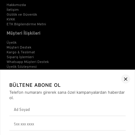
Hakkımızda
İletişim
Gizlilik ve Güvenlik
KVKK
ETK Bilgilendirme Metni
Müşteri İlişkileri
Üyelik
Müşteri Destek
Kargo & Teslimat
Sipariş İşlemleri
Whatsapp Müşteri Destek
Üyelik Sözleşmesi
Mesafeli Satış Sözleşmesi
Ön Bilgilendirme Formu
Kargo Takip
BÜLTENE ABONE OL
Kategoriler
Telefon numaranı girerek sana özel kampanyalardan haberdar
ol.
Unisex
Kadın
Erkek
Basic Seri
BİZDEN HABERLER
Bültenimize Üye Olun ! Tüm İndirim ve Fırsatlardan İlk Sizin Haberiniz