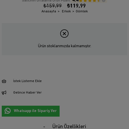
4.4
Satıcının Ortalama Ürün Puanı:
₺159,99
₺119,99
Anasayfa
Erkek
Gömlek
Ürün stoklarımızda kalmamıştır.
İstek Listeme Ekle
Gelince Haber Ver
Whatsapp ile Sipariş Ver
Ürün Özellikleri