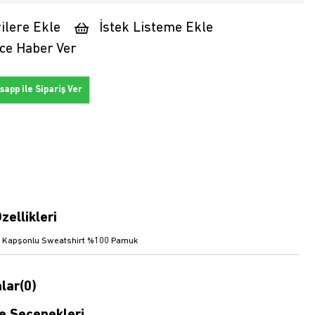
ilere Ekle
İstek Listeme Ekle
ce Haber Ver
app ile Sipariş Ver
zellikleri
z Kapşonlu Sweatshirt %100 Pamuk
lar
(0)