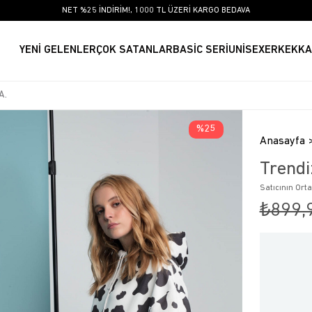
NET %25 İNDİRİM!, 1000 TL ÜZERİ KARGO BEDAVA
YENİ GELENLER
ÇOK SATANLAR
BASİC SERİ
UNİSEX
ERKEK
KA
25
Anasayfa
Trendi
Satıcının Ort
₺899,