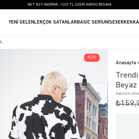
NET %25 İNDİRİM!, 1000 TL ÜZERİ KARGO BEDAVA
YENİ GELENLER
ÇOK SATANLAR
BASİC SERİ
UNİSEX
ERKEK
KA
25
Anasayfa
Trendi
Beyaz
Satıcının Ort
₺159,