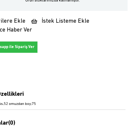
Ürün stoklarımızda kalmamıştır.
ilere Ekle
İstek Listeme Ekle
ce Haber Ver
app ile Sipariş Ver
zellikleri
üs,52 omuzdan boy;75
lar
(0)