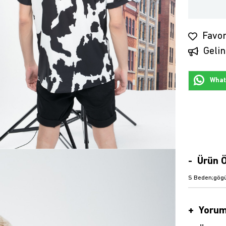
Favor
Gelin
Whats
Ürün Ö
S Beden;gög
Yorum