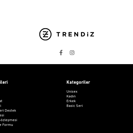
ileri
Kategoriler
Unisex
Kadın
at
Erkek
i
Basic Seri
ri Destek
esi
 Sözleşmesi
me Formu