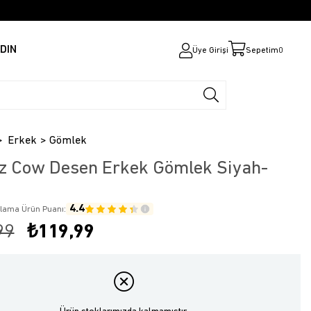
DIN
Üye Girişi
Sepetim
0
Erkek
Gömlek
z Cow Desen Erkek Gömlek Siyah-
4.4
alama Ürün Puanı:
99
₺119,99