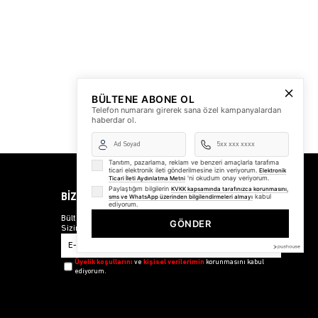
BÜLTENE ABONE OL
Telefon numaranı girerek sana özel kampanyalardan
haberdar ol.
Tanıtım, pazarlama, reklam ve benzeri amaçlarla tarafıma
ticari elektronik ileti gönderilmesine izin veriyorum.
Elektronik
'ni okudum onay veriyorum.
Ticari İleti Aydınlatma Metni
Paylaştığım bilgilerin
KVKK kapsamında tarafınızca korunmasını,
BİZDEN HABERLER
kabul
sms ve WhatsApp üzerinden bilgilendirmeleri almayı
ediyorum.
Bültenimize Üye Olun ! Tüm İndirim ve Fırsatlardan İlk
GÖNDER
Sizin Haberiniz Olsun !
Üyelik koşullarını
ve
kişisel verilerimin
korunmasını kabul
ediyorum.