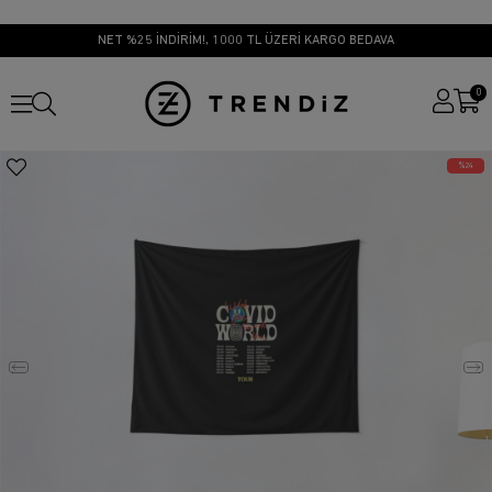
NET %25 İNDİRİM!, 1000 TL ÜZERİ KARGO BEDAVA
0
24