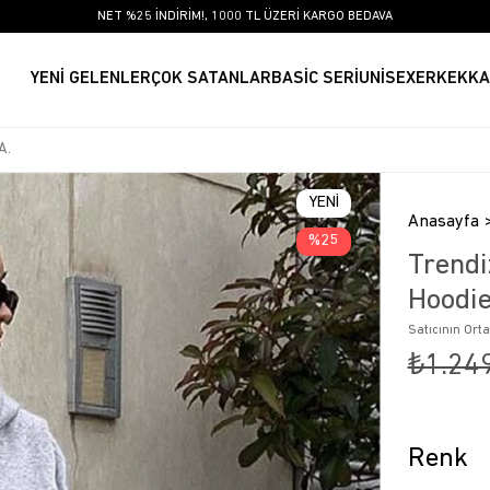
NET %25 İNDİRİM!, 1000 TL ÜZERİ KARGO BEDAVA
YENİ GELENLER
ÇOK SATANLAR
BASİC SERİ
UNİSEX
ERKEK
KA
YENI
Anasayfa
ÜRÜN
25
Trendi
Hoodi
Satıcının Ort
₺1.24