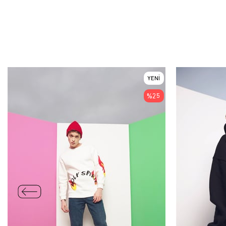
YENI
ÜRÜN
%25