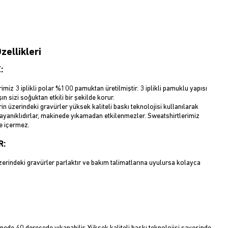
zellikleri
:
imiz 3 iplikli polar %100 pamuktan üretilmiştir. 3 iplikli pamuklu yapısı
ın sizi soğuktan etkili bir şekilde korur.
in üzerindeki gravürler yüksek kaliteli baskı teknolojisi kullanılarak
Dayanıklıdırlar, makinede yıkamadan etkilenmezler. Sweatshirtlerimiz
e içermez.
R:
erindeki gravürler parlaktır ve bakım talimatlarına uyulursa kolayca