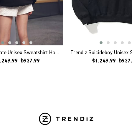
Trendiz Private Unisex Sweatshirt Hoodie
.249,99
₺937,99
₺1.249,99
₺937