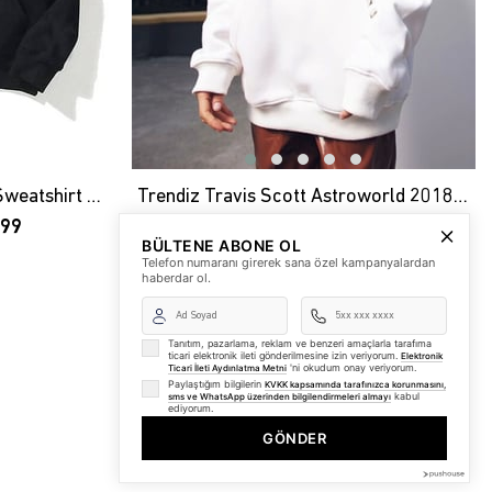
Trendiz Suicideboy Unisex Sweatshirt Hoodie
Trendiz Travis Scott Astroworld 2018 Unisex Sweatshirt Hoodie
,99
₺1.249,99
₺937,99
BÜLTENE ABONE OL
Telefon numaranı girerek sana özel kampanyalardan
haberdar ol.
Tanıtım, pazarlama, reklam ve benzeri amaçlarla tarafıma
ticari elektronik ileti gönderilmesine izin veriyorum.
Elektronik
'ni okudum onay veriyorum.
Ticari İleti Aydınlatma Metni
Paylaştığım bilgilerin
KVKK kapsamında tarafınızca korunmasını,
kabul
sms ve WhatsApp üzerinden bilgilendirmeleri almayı
ediyorum.
GÖNDER