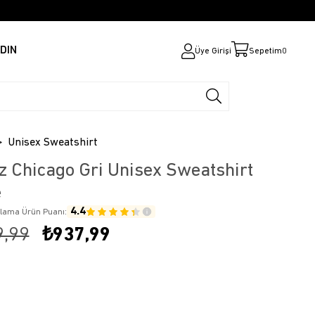
DIN
Üye Girişi
Sepetim
0
Unisex Sweatshirt
z Chicago Gri Unisex Sweatshirt
e
4.4
alama Ürün Puanı:
9,99
₺937,99