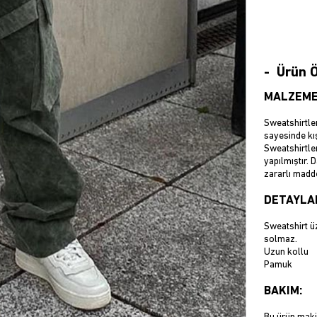
Ürün Ö
MALZEME
Sweatshirtler
sayesinde kış
Sweatshirtler
yapılmıştır. 
zararlı madd
DETAYLA
Sweatshirt üz
solmaz.
Uzun kollu
Pamuk
BAKIM: