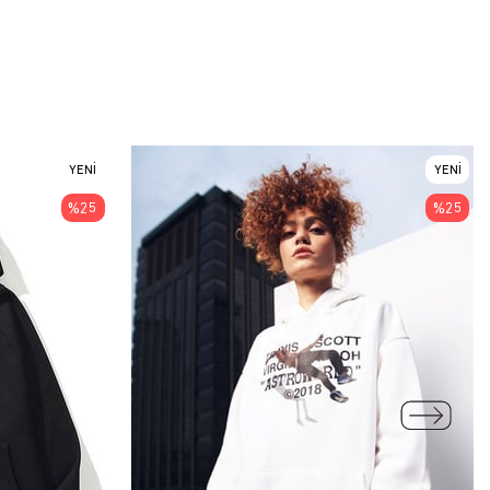
rünlerimizin siz değerli müşterilerimizin hayatına kattığı kalite ve bunun
endir. Kullanılan malzemeler ve şık tasarımı sayesinde görenleri
kalmıyor, dikkatleri üzerine çekmeye devam ediyor.
 özel çekimlerinden de rahatlıkla görebileceğiniz gibi, kullandığınız her
linizi değiştirebilir. Şık tavrının yanı sıra size getirdiği aura etkisi gün
 Daha fazla bilgi ve siparişlerinizle ilgili yardım için her zaman bizimle
bilirsiniz.
YENI
YENI
ÜRÜN
ÜRÜN
%25
%25