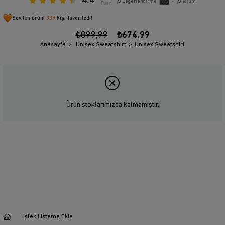
4.4
28
Değerlendirme
•
28
Yorum
Puan
Sevilen ürün!
339
kişi favoriledi!
₺899,99
₺674,99
Anasayfa
Unisex Sweatshirt
Unisex Sweatshirt
Ürün stoklarımızda kalmamıştır.
İstek Listeme Ekle