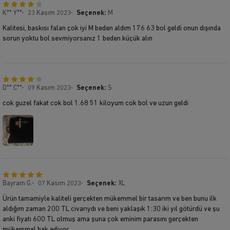
K** Y**
23 Kasım 2023
Seçenek:
M
Kalitesi, baskısı falan çok iyi M beden aldım 176 63 bol geldi onun dışında
sorun yoktu bol sevmiyorsanız 1 beden küçük alın
D** C**
09 Kasım 2023
Seçenek:
S
cok guzel fakat cok bol 1.68 51 kiloyum cok bol ve uzun geldi
Bayram G.
07 Kasım 2023
Seçenek:
XL
Ürün tamamiyle kaliteli gerçekten mükemmel bir tasarım ve ben bunu ilk
aldığım zaman 200 TL civarıydı ve beni yaklaşık 1:30 iki yıl götürdü ve şu
anki fiyatı 600 TL olmuş ama şuna çok eminim parasını gerçekten
mükemmel hak ediyor