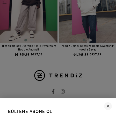
Trendiz Unisex Oversize Basic Sweatshirt
Trendiz Unisex Oversize Basic Sweatshirt
Hoodie Antrasit
Hoodie Beyaz
₺1.249,99
₺937,99
₺1.249,99
₺937,99
BÜLTENE ABONE OL