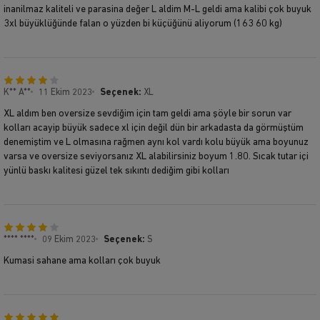
inanilmaz kaliteli ve parasina değer L aldim M-L geldi ama kalibi çok buyuk
3xl büyüklüğünde falan o yüzden bi küçüğünü aliyorum (163 60 kg)
K** A**
11 Ekim 2023
Seçenek:
XL
XL aldım ben oversize sevdiğim için tam geldi ama şöyle bir sorun var
kolları acayip büyük sadece xl için değil dün bir arkadasta da görmüştüm
denemiştim ve L olmasına rağmen aynı kol vardı kolu büyük ama boyunuz
varsa ve oversize seviyorsanız XL alabilirsiniz boyum 1.80. Sıcak tutar içi
yünlü baskı kalitesi güzel tek sıkıntı dediğim gibi kolları
**** ****
09 Ekim 2023
Seçenek:
S
Kumasi sahane ama kolları çok buyuk