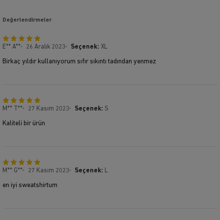
Değerlendirmeler
E** A**
26 Aralık 2023
Seçenek:
XL
Birkaç yıldır kullanıyorum sıfır sıkıntı tadından yenmez
M** T**
27 Kasım 2023
Seçenek:
S
Kaliteli bir ürün
M** G**
27 Kasım 2023
Seçenek:
L
en iyi sweatshirtum