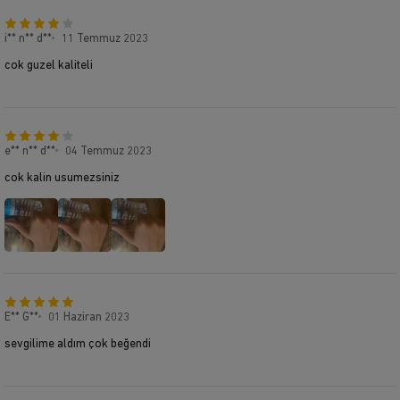
i** n** d**
11 Temmuz 2023
cok guzel kaliteli
e** n** d**
04 Temmuz 2023
cok kalin usumezsiniz
E** G**
01 Haziran 2023
sevgilime aldım çok beğendi