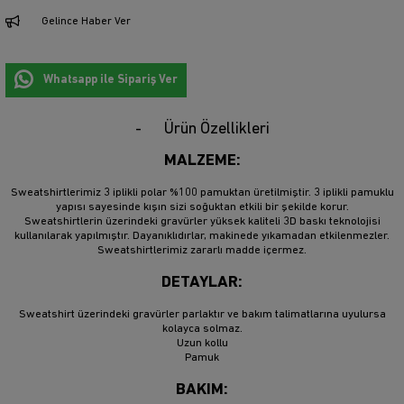
Gelince Haber Ver
Whatsapp ile Sipariş Ver
Ürün Özellikleri
MALZEME:
Sweatshirtlerimiz 3 iplikli polar %100 pamuktan üretilmiştir. 3 iplikli pamuklu
yapısı sayesinde kışın sizi soğuktan etkili bir şekilde korur.
Sweatshirtlerin üzerindeki gravürler yüksek kaliteli 3D baskı teknolojisi
kullanılarak yapılmıştır. Dayanıklıdırlar, makinede yıkamadan etkilenmezler.
Sweatshirtlerimiz zararlı madde içermez.
DETAYLAR:
Sweatshirt üzerindeki gravürler parlaktır ve bakım talimatlarına uyulursa
kolayca solmaz.
Uzun kollu
Pamuk
BAKIM: