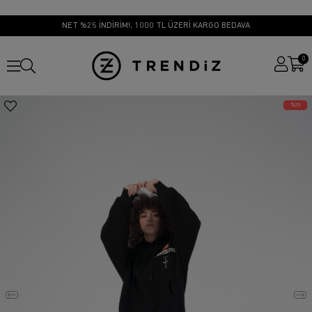
NET %25 İNDİRİM!, 1000 TL ÜZERİ KARGO BEDAVA
0
25