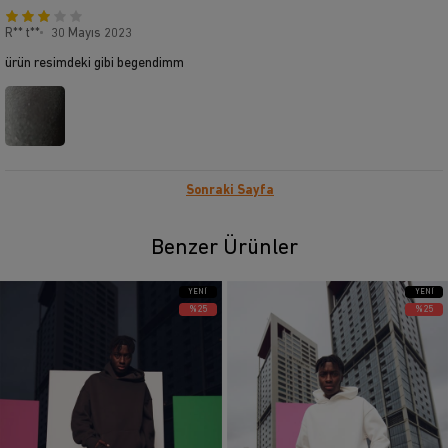
R** t**
30 Mayıs 2023
ürün resimdeki gibi begendimm
Sonraki Sayfa
Benzer Ürünler
YENI
YENI
ÜRÜN
ÜRÜN
%25
%25