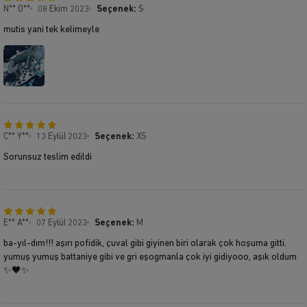
N** O**
08 Ekim 2023
Seçenek:
S
mutis yani tek kelimeyle
C** Y**
13 Eylül 2023
Seçenek:
XS
Sorunsuz teslim edildi
E** A**
07 Eylül 2023
Seçenek:
M
ba-yıl-dım!!! aşırı pofidik, çuval gibi giyinen biri olarak çok hoşuma gitti.
yumuş yumuş battaniye gibi ve gri eşogmanla çok iyi gidiyooo, aşık oldum
✨🖤✨