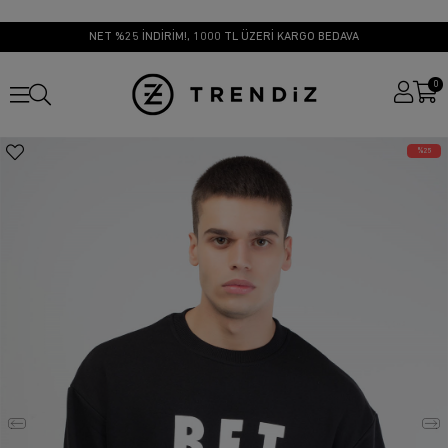
NET %25 İNDİRİM!, 1000 TL ÜZERİ KARGO BEDAVA
0
25