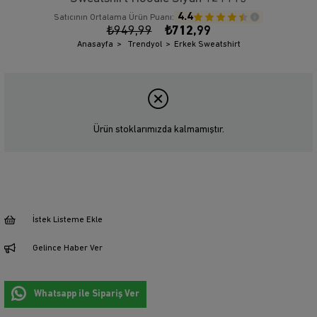
4.4
Satıcının Ortalama Ürün Puanı:
₺949,99
₺712,99
Anasayfa
Trendyol
Erkek Sweatshirt
Ürün stoklarımızda kalmamıştır.
İstek Listeme Ekle
Gelince Haber Ver
Whatsapp ile Sipariş Ver