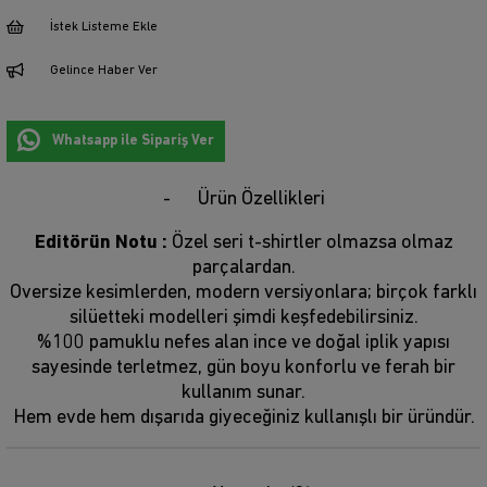
İstek Listeme Ekle
Gelince Haber Ver
Whatsapp ile Sipariş Ver
Ürün Özellikleri
Editörün Notu :
Özel seri t-shirtler olmazsa olmaz
parçalardan.
Oversize kesimlerden, modern versiyonlara; birçok farklı
silüetteki modelleri şimdi keşfedebilirsiniz.
%100 pamuklu nefes alan ince ve doğal iplik yapısı
sayesinde terletmez, gün boyu konforlu ve ferah bir
kullanım sunar.
Hem evde hem dışarıda giyeceğiniz kullanışlı bir üründür.