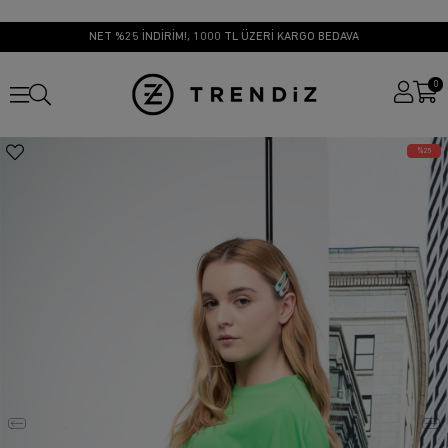
NET %25 İNDİRİM!, 1000 TL ÜZERİ KARGO BEDAVA
0
25