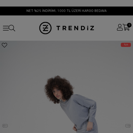
NET %25 İNDİRİM!, 1000 TL ÜZERİ KARGO BEDAVA
0
25