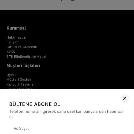
Kurumsal
Hakkımızda
İletişim
Gizlilik ve Güvenlik
KVKK
ETK Bilgilendirme Metni
Müşteri İlişkileri
Üyelik
Müşteri Destek
Kargo & Teslimat
Sipariş İşlemleri
Whatsapp Müşteri Destek
Üyelik Sözleşmesi
BÜLTENE ABONE OL
Mesafeli Satış Sözleşmesi
Ön Bilgilendirme Formu
Telefon numaranı girerek sana özel kampanyalardan haberdar
Kargo Takip
ol.
Kategoriler
Unisex