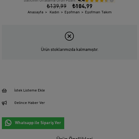
4.4
Satıcının Ortalama Ürün Puanı:
₺139,99
₺104,99
Anasayfa
Kadın
Eşofman
Eşofman Takım
Ürün stoklarımızda kalmamıştır.
İstek Listeme Ekle
Gelince Haber Ver
Whatsapp ile Sipariş Ver