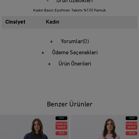
Ürün Özellikleri
Kadın Basic Eşofman Takımı %100 Pamuk
Cinsiyet
Kadın
Yorumlar
(0)
Ödeme Seçenekleri
Ürün Önerileri
Benzer Ürünler
YENI
YENI
ÜRÜN
ÜRÜN
ÜCRETSIZ
ÜCRETSIZ
KARGO
KARGO
%25
%25