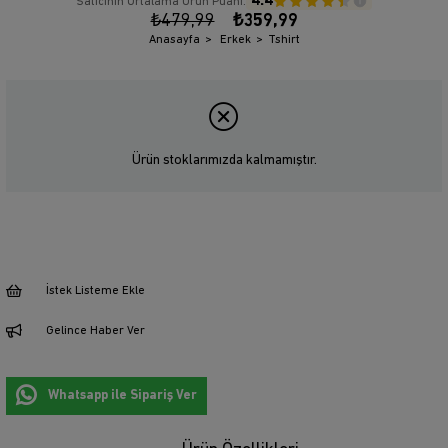
4.4
Satıcının Ortalama Ürün Puanı:
₺479,99
₺359,99
Anasayfa
Erkek
Tshirt
Ürün stoklarımızda kalmamıştır.
İstek Listeme Ekle
Gelince Haber Ver
Whatsapp ile Sipariş Ver