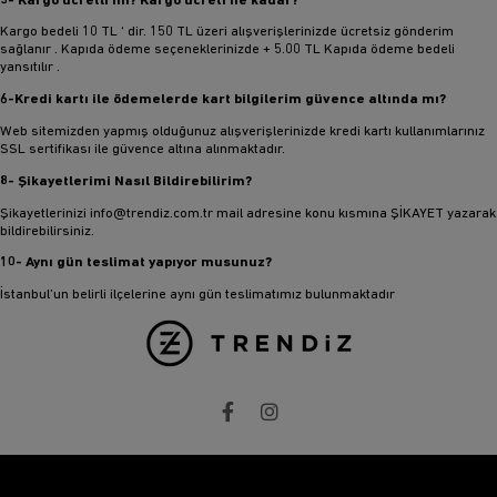
5- Kargo ücretli mi? Kargo ücreti ne kadar?
Kargo bedeli 10 TL ‘ dir. 150 TL üzeri alışverişlerinizde ücretsiz gönderim
sağlanır . Kapıda ödeme seçeneklerinizde + 5.00 TL Kapıda ödeme bedeli
yansıtılır .
6-Kredi kartı ile ödemelerde kart bilgilerim güvence altında mı?
Web sitemizden yapmış olduğunuz alışverişlerinizde kredi kartı kullanımlarınız
SSL sertifikası ile güvence altına alınmaktadır.
8- Şikayetlerimi Nasıl Bildirebilirim?
Şikayetlerinizi
info@trendiz.com.tr
mail adresine konu kısmına ŞİKAYET yazarak
bildirebilirsiniz.
10- Aynı gün teslimat yapıyor musunuz?
İstanbul’un belirli ilçelerine aynı gün teslimatımız bulunmaktadır