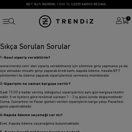
NET %25 İNDİRİM!, 1000 TL ÜZERİ KARGO BEDAVA
0
Sıkça Sorulan Sorular
1-Nasıl sipariş verebilirim?
www.trendiz.com’ dan sipariş verebilmeniz için sitemize giriş yapmanız ya da
üye olmadan misafir girişi yaparak kredi kartı, kapıda ödeme, havale/EFT
yöntemleri ile ödeme yaparak siparişlerinizi vermeniz mümkündür.
2-Siparişim ne zaman kargoya verilir?
Saat 15:00’e kadar vermiş olduğunuz siparişleriniz aynı gün kargoya teslim
edilir. İl ve ilçelere göre teslimat süreleri 1 - 3 iş günü içinde değişmektedir.
Cuma, Cumartesi ve Pazar günleri verilen siparişlerin kargo çıkışı Pazartesi
günü yapılmaktadır.
4-Kapıda ödeme seçeneği var mı?
Evet. Kapıda ödeme seçeneğimiz bulunmaktadır.