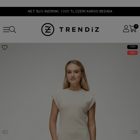
NET %25 İNDİRİM!, 1000 TL ÜZERİ KARGO BEDAVA
0
YENI
ÜRÜN
25