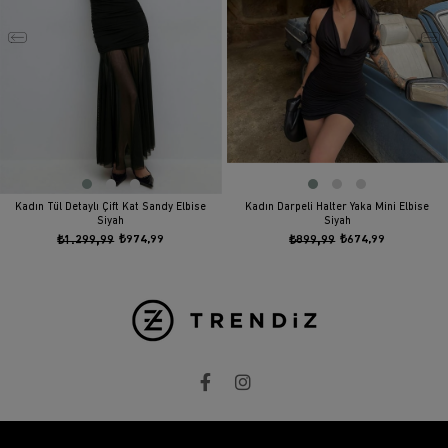
Kadın Tül Detaylı Çift Kat Sandy Elbise
Kadın Darpeli Halter Yaka Mini Elbise
Siyah
Siyah
₺1.299,99
₺974,99
₺899,99
₺674,99