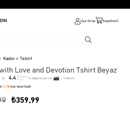
DIN
Üye Girişi
Sepetim
0
Kadın
Tshirt
with Love and Devotion Tshirt Beyaz
4.4
Ortalama
14
Değerlendirme
•
14
Yorum
Puan
ün!
3,7B
kişi favoriledi!
99
₺359,99