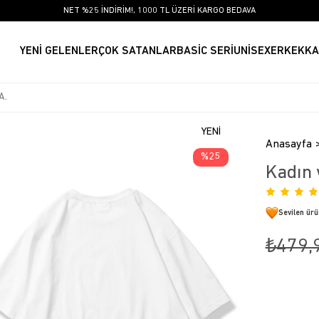
NET %25 İNDİRİM!, 1000 TL ÜZERİ KARGO BEDAVA
YENİ GELENLER
ÇOK SATANLAR
BASİC SERİ
UNİSEX
ERKEK
KA
YENI
Anasayfa
ÜRÜN
25
Kadın 
Sevilen ür
₺479,