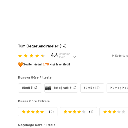
Tüm Değerlendirmeler (
14
)
4.4
Ortalama
14
Değerlen
Puan
Sevilen ürün!
3,7B
kişi favoriledi!
Konuya Göre Filtrele
tümü (14)
fotoğraflı (14)
tümü (14)
Kumaş Kali
Puana Göre Filtrele
(10)
(1)
Seçeneğe Göre Filtrele