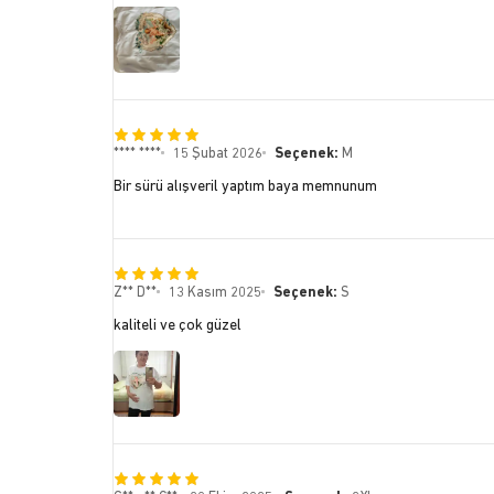
**** ****
15 Şubat 2026
Seçenek:
M
Bir sürü alışveril yaptım baya memnunum
Z** D**
13 Kasım 2025
Seçenek:
S
kaliteli ve çok güzel