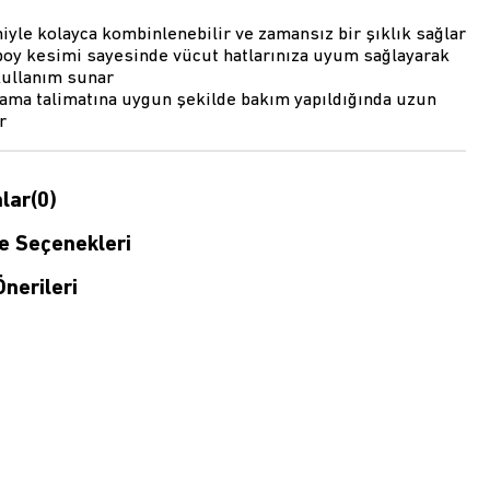
yle kolayca kombinlenebilir ve zamansız bir şıklık sağlar
boy kesimi sayesinde vücut hatlarınıza uyum sağlayarak
kullanım sunar
kama talimatına uygun şekilde bakım yapıldığında uzun
r
lar
(0)
 Seçenekleri
nerileri