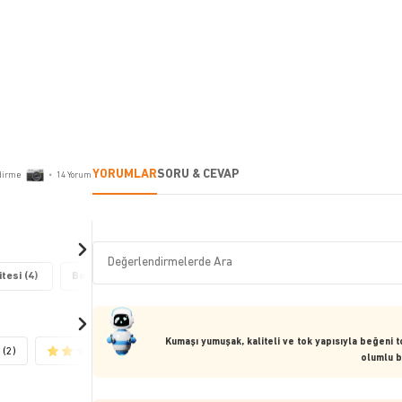
YORUMLAR
SORU & CEVAP
dirme
•
14
Yorum
tesi (4)
Beden Bilgisi (3)
Kumaşı yumuşak, kaliteli ve tok yapısıyla beğeni 
(2)
(1)
olumlu b