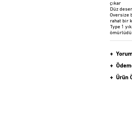
çıkar
Düz deseni
Oversize 
rahat bir 
Type 1 yı
ömürlüdü
Yorum
Ödeme
Ürün Ö