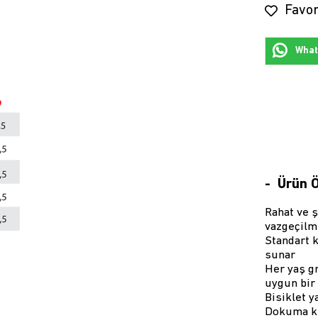
Favor
Whats
Ürün Ö
Rahat ve ş
vazgeçilm
Standart k
sunar
Her yaş g
uygun bir
Bisiklet y
Dokuma ku