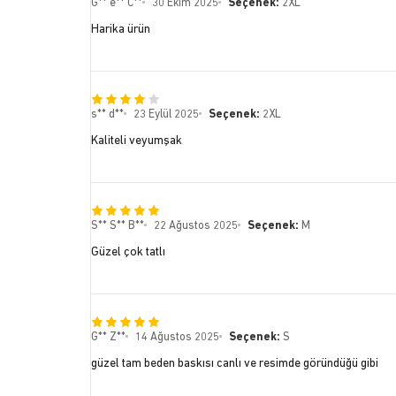
G** e** C**
30 Ekim 2025
Seçenek:
2XL
Harika ürün
s** d**
23 Eylül 2025
Seçenek:
2XL
Kaliteli veyumşak
S** S** B**
22 Ağustos 2025
Seçenek:
M
Güzel çok tatlı
G** Z**
14 Ağustos 2025
Seçenek:
S
güzel tam beden baskısı canlı ve resimde göründüğü gibi