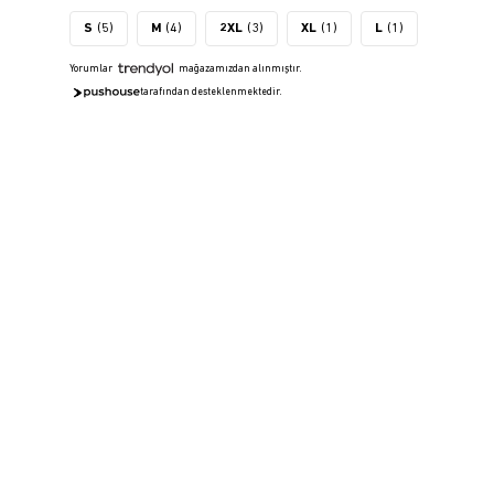
S
(5)
M
(4)
2XL
(3)
XL
(1)
L
(1)
Yorumlar
mağazamızdan alınmıştır.
tarafından desteklenmektedir.