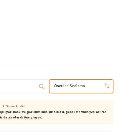
Önerilen Sıralama
AI Yorum Analizi:
topluyor. Baskı ve görünümünün şık olması, genel memnuniyeti artıran
ir detay olarak öne çıkıyor.