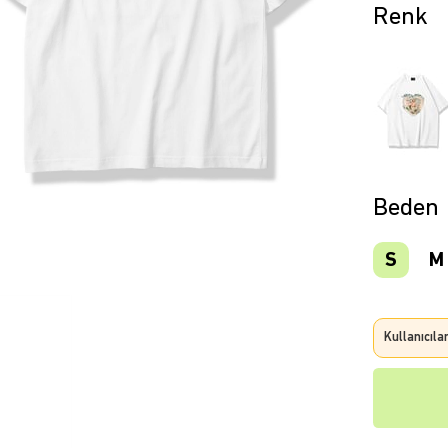
Beden
S
M
Kullanıcıla