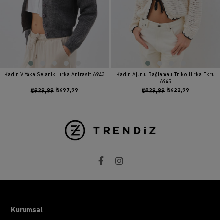
Kadın V Yaka Selanik Hırka Antrasit 6943
Kadın Ajurlu Bağlamalı Triko Hırka Ekru
6945
₺929,99
₺697,99
₺829,99
₺622,99
Kurumsal