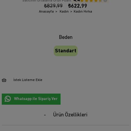
4.4
Satıcının Ortalama Ürün Puanı:
₺829,99
₺622,99
Anasayfa
Kadın
Kadın Hırka
Beden
Standart
İstek Listeme Ekle
Whatsapp ile Sipariş Ver
Ürün Özellikleri