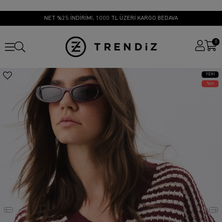
NET %25 İNDİRİM!, 1000 TL ÜZERİ KARGO BEDAVA
0
YENI
ÜRÜN
25