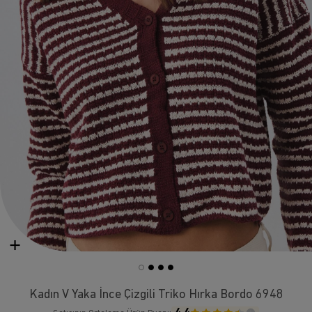
Kadın V Yaka İnce Çizgili Triko Hırka Bordo 6948